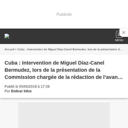
Publicité
MENU
Accueil
» Cuba : Intervention de Miguel Diaz-Canel Bermudez, lors de la présentation de la Commission chargée de la rédaction de l’avant-projet de Constitution de la République
Cuba : Intervention de Miguel Diaz-Canel
Bermudez, lors de la présentation de la
Commission chargée de la rédaction de l’avant-
projet de Constitution de la République
Publié le 05/06/2018 à 17:38
Par
Bolivar Infos