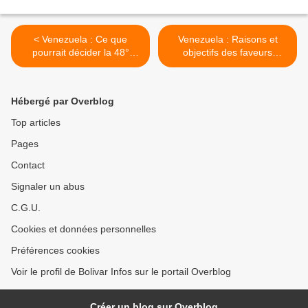
< Venezuela : Ce que
Venezuela : Raisons et
pourrait décider la 48°
objectifs des faveurs
Assemblée Générale de
accordées aux politiciens
l'OEA
emprisonnés >
Hébergé par Overblog
Top articles
Pages
Contact
Signaler un abus
C.G.U.
Cookies et données personnelles
Préférences cookies
Voir le profil de Bolivar Infos sur le portail Overblog
Créer un blog sur Overblog