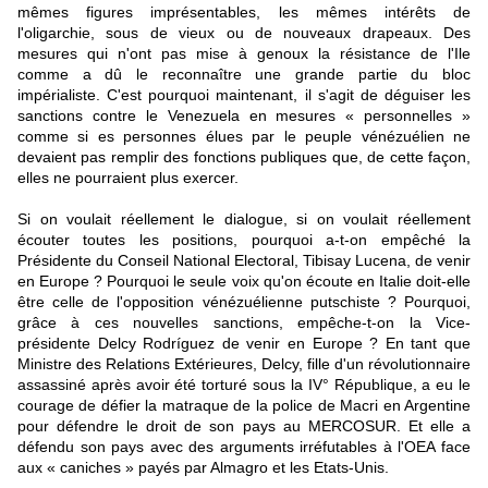
mêmes figures imprésentables, les mêmes intérêts de
l'oligarchie, sous de vieux ou de nouveaux drapeaux. Des
mesures qui n'ont pas mise à genoux la résistance de l'Ile
comme a dû le reconnaître une grande partie du bloc
impérialiste. C'est pourquoi maintenant, il s'agit de déguiser les
sanctions contre le Venezuela en mesures « personnelles »
comme si es personnes élues par le peuple vénézuélien ne
devaient pas remplir des fonctions publiques que, de cette façon,
elles ne pourraient plus exercer.
Si on voulait réellement le dialogue, si on voulait réellement
écouter toutes les positions, pourquoi a-t-on empêché la
Présidente du Conseil National Electoral, Tibisay Lucena, de venir
en Europe ? Pourquoi le seule voix qu'on écoute en Italie doit-elle
être celle de l'opposition vénézuélienne putschiste ? Pourquoi,
grâce à ces nouvelles sanctions, empêche-t-on la Vice-
présidente Delcy Rodríguez de venir en Europe ? En tant que
Ministre des Relations Extérieures, Delcy, fille d'un révolutionnaire
assassiné après avoir été torturé sous la IV° République, a eu le
courage de défier la matraque de la police de Macri en Argentine
pour défendre le droit de son pays au MERCOSUR. Et elle a
défendu son pays avec des arguments irréfutables à l'OEA face
aux « caniches » payés par Almagro et les Etats-Unis.