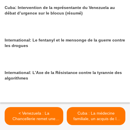
Cuba: Intervention de la représentante du Venezuela au
débat d’urgence sur le blocus (résumé)
International: Le fentanyl et le mensonge de la guerre contre
les drogues
International: L’Axe de la Résistance contre la tyrannie des
algorithmes
< Venezuela : La
Cuba : La médecine
Chancellerie remet une
familiale, un acquis de la
note de protestation aux
Révolution >
représentants de l'Union