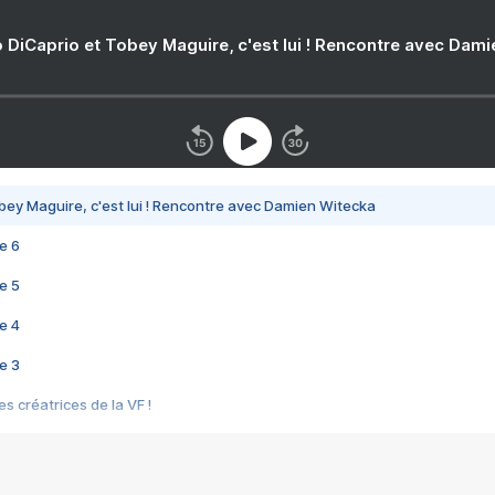
 DiCaprio et Tobey Maguire, c'est lui ! Rencontre avec Dam
bey Maguire, c'est lui ! Rencontre avec Damien Witecka
e 6
e 5
e 4
e 3
s créatrices de la VF !
e 2
e 1