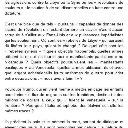
les agressions contre la Libye ou la Syrie ou les « révolutions de
couleurs » : le soutien à de soi-disant rebelles en lutte contre une
dictature.
C'est une pitié que de tels « puritains » capables de donner des
leçons de révolution en restant derrière un clavier n’aient aucun
scrupule à s'allier aux Etats-Unis et aux puissances impérialistes
qui les soutiennent. Où sont les « rebelles de Libye » qui auraient
dû libérer leur pays, qu'ont-ils changé ? De quel côté sont les
« rebelles syriens » ? quels objectifs frappent-ils, quelles armes
utilisent-ils et qui les fournit aux « manifestants pacifiques » au
Nicaragua ? Quels objectifs poursuivaient les « manifestants
pacifiques » au Venezuela, quelles armes utilisaient-ils et avec
quel argent achetaient-ils leurs uniformes de guerre pour crier
entre deux avions : « nous avons faim ! » ?
Pourquoi Trump, qui en vient même à mettre en cage les enfants
pour freiner le flux de migrants sur les frontières, destine-t-il des
millions de dollars à ceux qui « fuient le Venezuela » sur la
frontière ? Pourquoi l'Italie xénophobe des Salvini suit-elle les
mêmes traces ?
Ils prêchent la paix et ils sèment la mort, parlent de dialogue et
élèvent des murs. Il s sont hypocrites par nature : la nature du