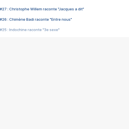
#27 : Christophe Willem raconte "Jacques a dit"
#26 : Chimène Badi raconte "Entre nous"
#25 : Indochine raconte "3e sexe"
#24 : Zaho raconte "C'est chelou"
#23 : Patrick Bruel raconte "Au café des délices"
#22 : Kyo raconte "Le chemin"
#21 : Nolwenn Leroy raconte "Cassé"
#20 : Patrick Hernandez raconte "Born to be alive"
#19 : Lorie raconte "Près de moi"
#18 : Michael Jones raconte "A nos actes manqués" (avec Jean-Jacque
#17 : Khaled raconte "Aïcha"
#16 : Corneille raconte "Parce qu'on vient de loin"