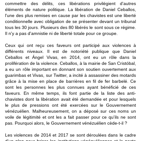
commettre des délits, ces libérations privilégient d'autres
éléments de nature politique. La libération de Daniel Ceballos,
l'une des plus remises en cause par les chavistes est une liberté
conditionnelle avec obligation de se présenter devant un tribunal
tous les 30 jours. Plusieurs des 80 libérés le sont sous ce régime.
Il n'y a pas d'amnistie ni de liberté totale pour ce groupe.
Ceux qui ont reçu ces faveurs ont participé aux violences à
différents niveaux. Il est de notoriété publique que Daniel
Ceballos et Ángel Vivas, en 2014, ont eu un rôle dans la
prolifération de la violence. Ceballos, à la mairie de San Cristóbal,
a eu un rôle important en donnant son soutien ouvertement aux
guarimbas et Vivas, sur Twitter, a incité à assassiner des motards
grâce à la mise en place de barrières en fil de fer barbelé. Ce
sont les personnes les plus connues ayant bénéficié de ces
faveurs. En même temps, ils font partie de la liste des anti-
chavistes dont la libération avait été demandée et pour lesquels
le plus de pressions ont été exercées sur le Gouvernement
vénézuélien. Malheureusement, on a déposé sur ces noms un
voile de légitimité et ont les a fait passer pour ce qu'ils ne sont
pas. Pourquoi alors, le Gouvernement vénézuélien cède-t-il ?
Les violences de 2014 et 2017 se sont déroulées dans le cadre