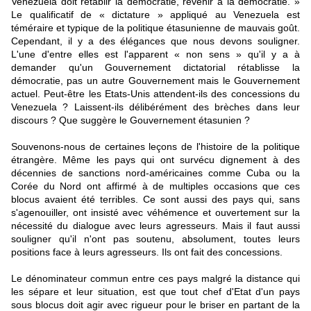
Venezuela doit rétablir la démocratie, revenir à la démocratie. »
Le qualificatif de « dictature » appliqué au Venezuela est
téméraire et typique de la politique étasunienne de mauvais goût.
Cependant, il y a des élégances que nous devons souligner.
L'une d'entre elles est l'apparent « non sens » qu'il y a à
demander qu'un Gouvernement dictatorial rétablisse la
démocratie, pas un autre Gouvernement mais le Gouvernement
actuel. Peut-être les Etats-Unis attendent-ils des concessions du
Venezuela ? Laissent-ils délibérément des brèches dans leur
discours ? Que suggère le Gouvernement étasunien ?
Souvenons-nous de certaines leçons de l'histoire de la politique
étrangère. Même les pays qui ont survécu dignement à des
décennies de sanctions nord-américaines comme Cuba ou la
Corée du Nord ont affirmé à de multiples occasions que ces
blocus avaient été terribles. Ce sont aussi des pays qui, sans
s'agenouiller, ont insisté avec véhémence et ouvertement sur la
nécessité du dialogue avec leurs agresseurs. Mais il faut aussi
souligner qu'il n'ont pas soutenu, absolument, toutes leurs
positions face à leurs agresseurs. Ils ont fait des concessions.
Le dénominateur commun entre ces pays malgré la distance qui
les sépare et leur situation, est que tout chef d'Etat d'un pays
sous blocus doit agir avec rigueur pour le briser en partant de la