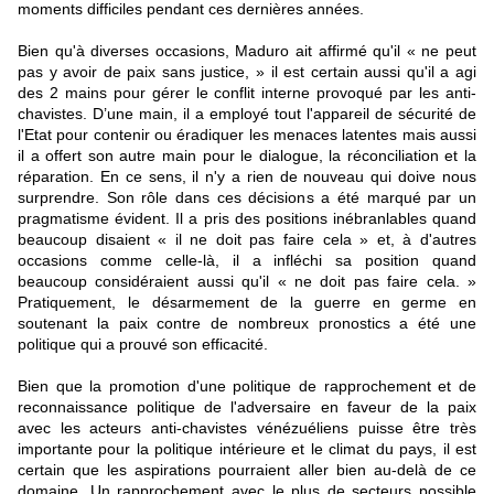
moments difficiles pendant ces dernières années.
Bien qu'à diverses occasions, Maduro ait affirmé qu'il « ne peut
pas y avoir de paix sans justice, » il est certain aussi qu'il a agi
des 2 mains pour gérer le conflit interne provoqué par les anti-
chavistes. D’une main, il a employé tout l'appareil de sécurité de
l'Etat pour contenir ou éradiquer les menaces latentes mais aussi
il a offert son autre main pour le dialogue, la réconciliation et la
réparation. En ce sens, il n'y a rien de nouveau qui doive nous
surprendre. Son rôle dans ces décisions a été marqué par un
pragmatisme évident. Il a pris des positions inébranlables quand
beaucoup disaient « il ne doit pas faire cela » et, à d'autres
occasions comme celle-là, il a infléchi sa position quand
beaucoup considéraient aussi qu'il « ne doit pas faire cela. »
Pratiquement, le désarmement de la guerre en germe en
soutenant la paix contre de nombreux pronostics a été une
politique qui a prouvé son efficacité.
Bien que la promotion d'une politique de rapprochement et de
reconnaissance politique de l'adversaire en faveur de la paix
avec les acteurs anti-chavistes vénézuéliens puisse être très
importante pour la politique intérieure et le climat du pays, il est
certain que les aspirations pourraient aller bien au-delà de ce
domaine. Un rapprochement avec le plus de secteurs possible