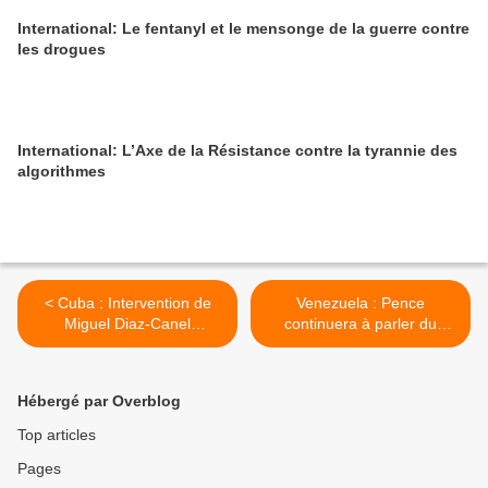
International: Le fentanyl et le mensonge de la guerre contre
les drogues
International: L’Axe de la Résistance contre la tyrannie des
algorithmes
< Cuba : Intervention de
Venezuela : Pence
Miguel Diaz-Canel
continuera à parler du
Bermudez, lors de la
Venezuela en Amérique
présentation de la
Latine >
Commission chargée de la
Hébergé par Overblog
rédaction de l’avant-projet
de Constitution de la
Top articles
République
Pages