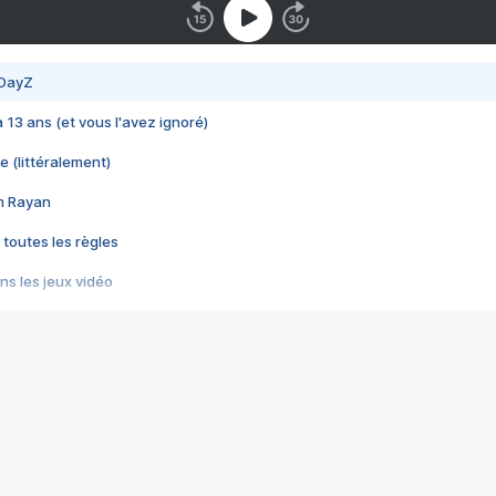
 DayZ
 a 13 ans (et vous l'avez ignoré)
e (littéralement)
im Rayan
 toutes les règles
s les jeux vidéo
us choquant de Rockstar ? - Le scandale BULLY
e plus moche de Steam
du RÊVE tourne au CAUCHEMAR
pendant 8 heures
it… à tort