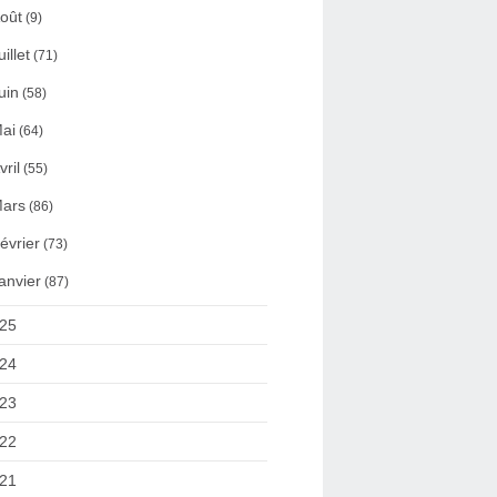
oût
(9)
uillet
(71)
uin
(58)
ai
(64)
vril
(55)
ars
(86)
évrier
(73)
anvier
(87)
25
24
23
22
21