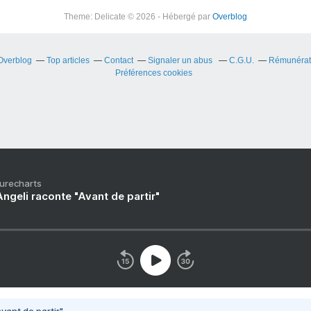
Theme: Delicate © 2026 - Hébergé par
Overblog
 Overblog
Top articles
Contact
Signaler un abus
C.G.U.
Rémunérati
Préférences cookies
Purecharts
ngeli raconte "Avant de partir"