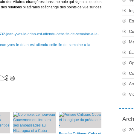
Ve
bain des Affaires étrangères dans une note qui signalait que les
 des relations bilatérales et échangé des points de vue sur des
In
Et
Cu
532-jean-yves-le-drian-est-attendu-cette-fin-de-semaine-a-la-
Ma
jean-yves-le-drian-est-attendu-cette-fin-de-semaine-a-la-
Éc
Op
Co
Am
Vi
Arch
20
Pensée Critique: Cuba et