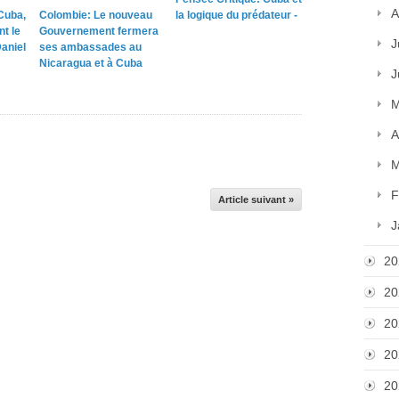
A
Cuba,
Colombie: Le nouveau
la logique du prédateur -
nt le
Gouvernement fermera
J
aniel
ses ambassades au
Nicaragua et à Cuba
J
M
A
M
F
Article suivant »
J
20
20
20
20
20