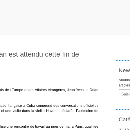
n est attendu cette fin de
News
Abonne
article
çais de l’Europe et des Affaires étrangères, Jean-Yves Le Drian
Email
atie française à Cuba comprend des conversations officielles
t une visite dans la vieille Havane, déclarée Patrimoine de
Caté
isé une rencontre de travail au mois de mai à Paris, qualifiée