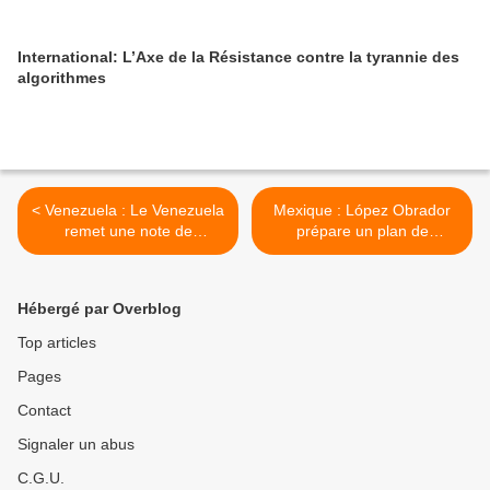
International: L’Axe de la Résistance contre la tyrannie des
algorithmes
< Venezuela : Le Venezuela
Mexique : López Obrador
remet une note de
prépare un plan de
protestation à l’Équateur
pacification >
pour ingérence
Hébergé par Overblog
Top articles
Pages
Contact
Signaler un abus
C.G.U.