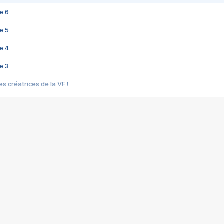
e 6
e 5
e 4
e 3
s créatrices de la VF !
e 2
e 1
e Mektoub My Love arrive enfin ! Rencontre avec Shaïn Boumedine et Sal
i : après Toni en famille
elle réalise le bouleversant Dites lui que je l'aime
ais ! Rencontre autour de Vie privée de Rebecca Zlotowski
 de Marguerite, Grave... Rencontre avec Ella Rumpf