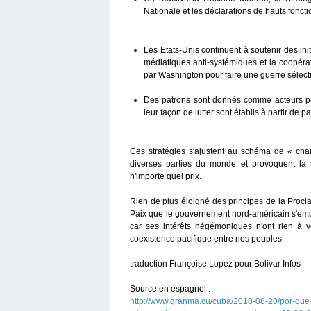
Nationale et les déclarations de hauts fonc
Les Etats-Unis continuent à soutenir des i
médiatiques anti-systémiques et la coopérat
par Washington pour faire une guerre sélecti
Des patrons sont donnés comme acteurs po
leur façon de lutter sont établis à partir de
Ces stratégies s'ajustent au schéma de « cha
diverses parties du monde et provoquent la vio
n'importe quel prix.
Rien de plus éloigné des principes de la Proc
Paix que le gouvernement nord-américain s'emplo
car ses intérêts hégémoniques n'ont rien à v
coexistence pacifique entre nos peuples.
traduction Françoise Lopez pour Bolivar Infos
Source en espagnol :
http://www.granma.cu/cuba/2018-08-20/por-que