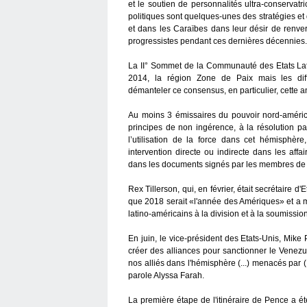
et le soutien de personnalités ultra-conservatr
politiques sont quelques-unes des stratégies e
et dans les Caraïbes dans leur désir de renve
progressistes pendant ces dernières décennies.
La II° Sommet de la Communauté des Etats Lat
2014, la région Zone de Paix mais les dif
démanteler ce consensus, en particulier, cette 
Au moins 3 émissaires du pouvoir nord-améri
principes de non ingérence, à la résolution pac
l’utilisation de la force dans cet hémisphère
intervention directe ou indirecte dans les affa
dans les documents signés par les membres de
Rex Tillerson, qui, en février, était secrétaire
que 2018 serait «l'année des Amériques» et a m
latino-américains à la division et à la soumission
En juin, le vice-président des Etats-Unis, Mike
créer des alliances pour sanctionner le Venezuel
nos alliés dans l'hémisphère (...) menacés par
parole Alyssa Farah.
La première étape de l'itinéraire de Pence a ét