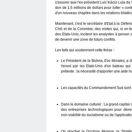
s'assurer que l'ex-président Luiz Inácio Lula da 
don de 1,5 millions de dollars pour lutter « con
d'un nouveau chapitre dans les relations bilatér
Maintenant, c'est le secrétaire d'Etat à la Défen
Chili et de la Colombie, des visites qui, si on 
des Etats-Unis, incitent les analystes à penser 
de devenir une zone de futurs conflits.
Les faits qui soutiennent cette thèse :
Le Président de la Bolivia, Evo Morales, a
l'envoi par les Etats-Unis d'un bateau qui
prétexte : la nécessité d'apporter une aide
Les capacités du Commandement Sud sont ren
Dans le domaine culturel : La grand capital
des entreprises technologiques pour démob
non-viabilité du socialisme ou de l'application
On réactive la Doctrine Monroe, la Straté