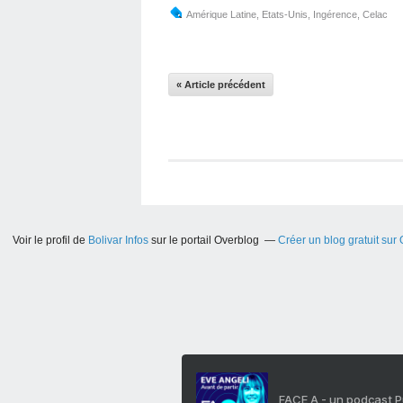
Amérique Latine
,
Etats-Unis
,
Ingérence
,
Celac
« Article précédent
Voir le profil de
Bolivar Infos
sur le portail Overblog
Créer un blog gratuit sur
FACE A - un podcast 