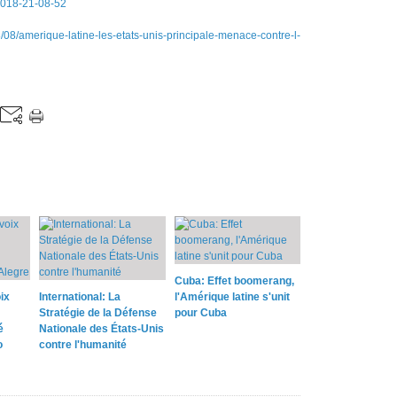
2018-21-08-52
amerique-latine-les-etats-unis-principale-menace-contre-l-
Cuba: Effet boomerang,
ix
International: La
l'Amérique latine s'unit
Stratégie de la Défense
pour Cuba
é
Nationale des États-Unis
o
contre l'humanité