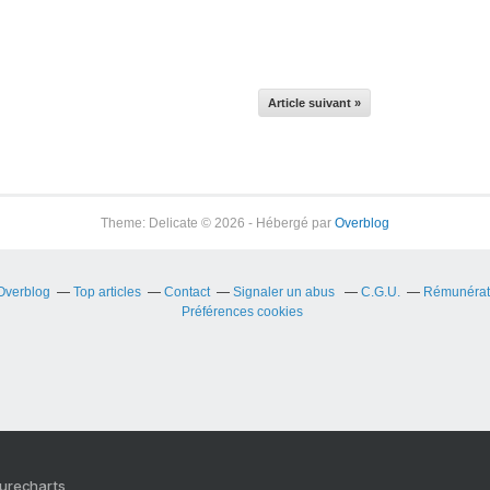
Article suivant »
Theme: Delicate © 2026 - Hébergé par
Overblog
 Overblog
Top articles
Contact
Signaler un abus
C.G.U.
Rémunérati
Préférences cookies
Purecharts