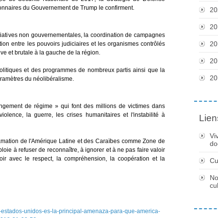
tionnaires du Gouvernement de Trump le confirment.
20
20
nitiatives non gouvernementales, la coordination de campagnes
20
ion entre les pouvoirs judiciaires et les organismes contrôlés
ve et brutale à la gauche de la région.
20
litiques et des programmes de nombreux partis ainsi que la
20
 paramètres du néolibéralisme.
ngement de régime » qui font des millions de victimes dans
lence, la guerre, les crises humanitaires et l'instabilité à
Lien
Vi
lamation de l'Amérique Latine et des Caraïbes comme Zone de
do
ie à refuser de reconnaître, à ignorer et à ne pas faire valoir
oir avec le respect, la compréhension, la coopération et la
Cu
No
cu
-estados-unidos-es-la-principal-amenaza-para-que-america-