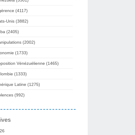
nezuela
(5301)
gérence
(4117)
ats-Unis
(3882)
ba
(2405)
nipulations
(2002)
onomie
(1733)
position Vénézuélienne
(1465)
lombie
(1333)
érique Latine
(1275)
olences
(992)
ives
26