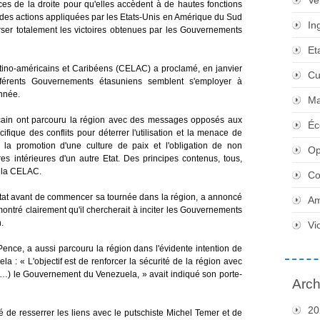
Ve
ices de la droite pour qu'elles accèdent à de hautes fonctions
t des actions appliquées par les Etats-Unis en Amérique du Sud
In
rser totalement les victoires obtenues par les Gouvernements
Et
ino-américains et Caribéens (CELAC) a proclamé, en janvier
Cu
férents Gouvernements étasuniens semblent s'employer à
année.
Ma
cain ont parcouru la région avec des messages opposés aux
Éc
ifique des conflits pour déterrer l'utilisation et la menace de
, la promotion d'une culture de paix et l'obligation de non
Op
ires intérieures d'un autre Etat. Des principes contenus, tous,
 la CELAC.
Co
 d'Etat avant de commencer sa tournée dans la région, a annoncé
Am
ontré clairement qu'il chercherait à inciter les Gouvernements
.
Vi
 Pence, a aussi parcouru la région dans l'évidente intention de
a : « L'objectif est de renforcer la sécurité de la région avec
 (…) le Gouvernement du Venezuela, » avait indiqué son porte-
Arch
20
é de resserrer les liens avec le putschiste Michel Temer et de