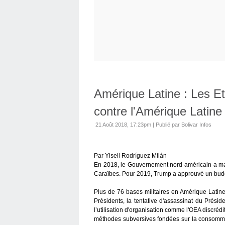
Amérique Latine : Les Et
contre l'Amérique Latine
21 Août 2018, 17:23pm
|
Publié par Bolivar Infos
Par Yisell Rodríguez Milán
En 2018, le Gouvernement nord-américain a man
Caraïbes. Pour 2019, Trump a approuvé un budge
Plus de 76 bases militaires en Amérique Latine, 
Présidents, la tentative d'assassinat du Prési
l’utilisation d'organisation comme l'OEA discréd
méthodes subversives fondées sur la consomma