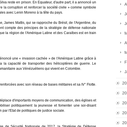
Silva reste en prison. En Equateur, d'autre part, il a annoncé un
A
tre la corruption et renforcer la société civile » comme symbole
ales avec Lenin Moreno à la tête du pays.
J
se, James Mattis, qui se rapproche du Brésil, de l'Argentine, du
J
tient compte des principes de la stratégie de défense nationale
que la région de l'Amérique Latine et des Caraïbes est en train
M
A
M
 dénoncé une « invasion cachée » de l'Amérique Latine grâce à
F
 a la capacité de transporter des hélicoptères de guerre. Le
 humanitaire aux Vénézuéliens qui vivent en Colombie.
J
20
forcées avec son réseau de bases militaires et sa IV° Flotte.
20
 déplace d'importants moyens de communication, des églises et
20
iliser politiquement la jeunesse et fomenter une soi-disant
 par l'Etat de politiques de justice sociale.
20
20
gie de Sécurité Nationale de 2017, la Stratégie de Défense