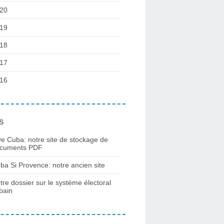
20
19
18
17
16
s
ve Cuba: notre site de stockage de
cuments PDF
ba Si Provence: notre ancien site
tre dossier sur le système électoral
bain