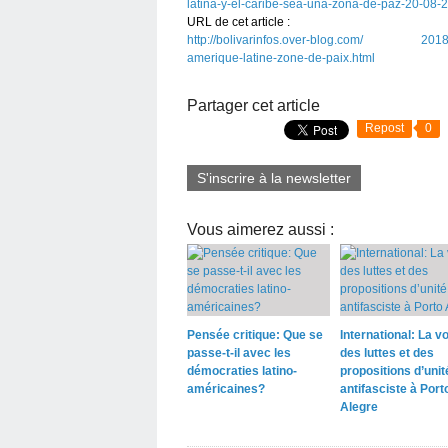
latina-y-el-caribe-sea-una-zona-de-paz-20-08-
URL de cet article :
http://bolivarinfos.over-blog.com/ 2018/08/
amerique-latine-zone-de-paix.html
Partager cet article
Repost
0
S'inscrire à la newsletter
Vous aimerez aussi :
Pensée critique: Que se
International: La vo
passe-t-il avec les
des luttes et des
démocraties latino-
propositions d’unit
américaines?
antifasciste à Port
Alegre