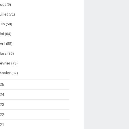
oût
(9)
uillet
(71)
uin
(58)
ai
(64)
vril
(55)
ars
(86)
évrier
(73)
anvier
(87)
25
24
23
22
21