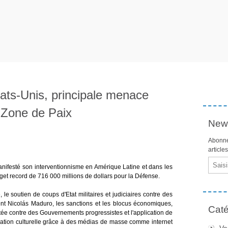
ats-Unis, principale menace
 Zone de Paix
News
Abonne
article
Email
ifesté son interventionnisme en Amérique Latine et dans les
t record de 716 000 millions de dollars pour la Défense.
le soutien de coups d'Etat militaires et judiciaires contre des
dent Nicolás Maduro, les sanctions et les blocus économiques,
Caté
itée contre des Gouvernements progressistes et l'application de
tion culturelle grâce à des médias de masse comme internet