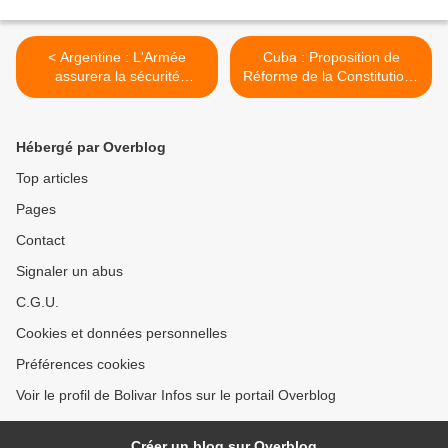
< Argentine : L'Armée
Cuba : Proposition de
assurera la sécurité
Réforme de la Constitution :
publique
Rapport destiné aux
lecteurs du Resumen
Latinoamericano et aux
Hébergé par Overblog
amis de Cuba Socialiste >
Top articles
Pages
Contact
Signaler un abus
C.G.U.
Cookies et données personnelles
Préférences cookies
Voir le profil de Bolivar Infos sur le portail Overblog
Créer un blog sur Overblog