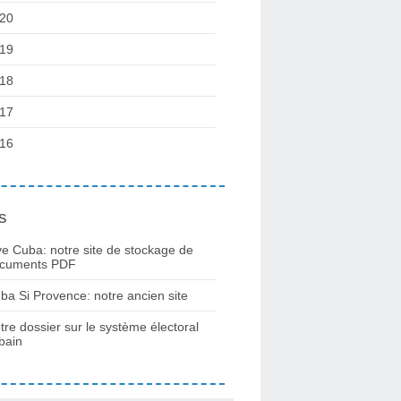
20
19
18
17
16
s
ve Cuba: notre site de stockage de
cuments PDF
ba Si Provence: notre ancien site
tre dossier sur le système électoral
bain