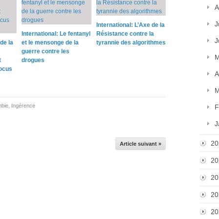
A
J
International: L’Axe de la
International: Le fentanyl
Résistance contre la
J
de la
et le mensonge de la
tyrannie des algorithmes
guerre contre les
M
t
drogues
locus
A
M
mbie
,
Ingérence
F
J
20
Article suivant »
20
20
20
20