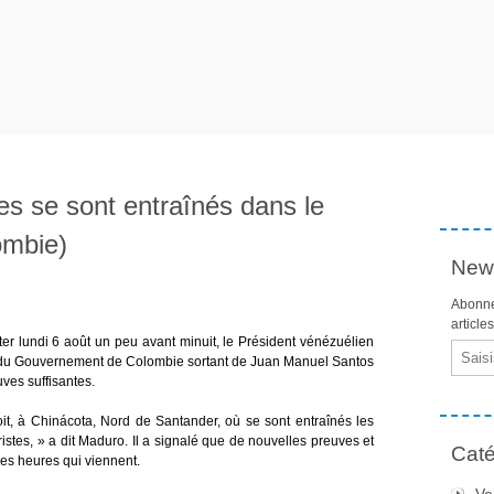
tes se sont entraînés dans le
ombie)
News
Abonne
article
ter lundi 6 août un peu avant minuit, le Président vénézuélien
Email
on du Gouvernement de Colombie sortant de Juan Manuel Santos
euves suffisantes.
oit, à Chinácota, Nord de Santander, où se sont entraînés les
ristes, » a dit Maduro. Il a signalé que de nouvelles preuves et
Caté
es heures qui viennent.