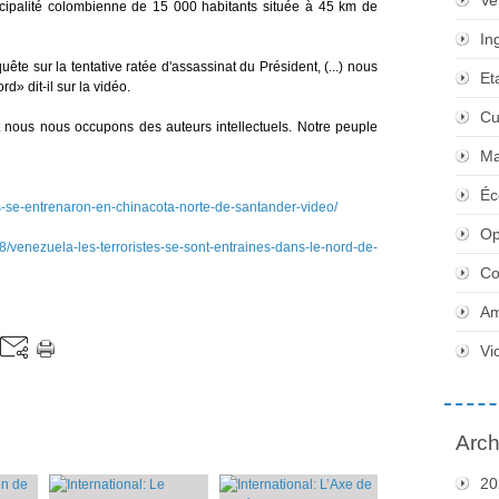
Ve
cipalité colombienne de 15 000 habitants située à 45 km de
In
ête sur la tentative ratée d'assassinat du Président, (...) nous
Et
» dit-il sur la vidéo.
Cu
t nous nous occupons des auteurs intellectuels. Notre peuple
Ma
Éc
as-se-entrenaron-en-chinacota-norte-de-santander-video/
Op
enezuela-les-terroristes-se-sont-entraines-dans-le-nord-de-
Co
Am
Vi
Arch
20