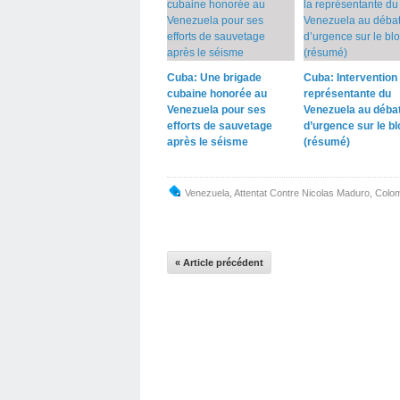
Cuba: Une brigade
Cuba: Intervention 
cubaine honorée au
représentante du
Venezuela pour ses
Venezuela au déba
efforts de sauvetage
d’urgence sur le b
après le séisme
(résumé)
Venezuela
,
Attentat Contre Nicolas Maduro
,
Colo
« Article précédent