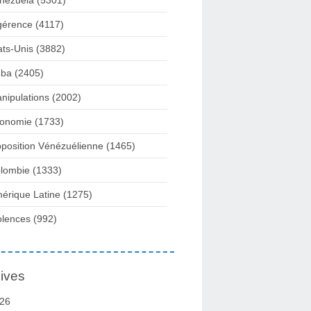
nezuela
(5301)
gérence
(4117)
ats-Unis
(3882)
ba
(2405)
nipulations
(2002)
onomie
(1733)
position Vénézuélienne
(1465)
lombie
(1333)
érique Latine
(1275)
olences
(992)
ives
26