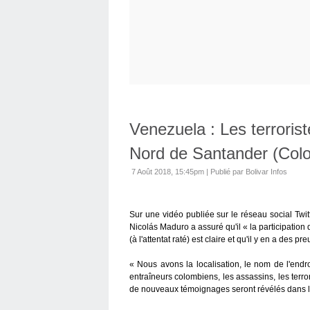
Venezuela : Les terroris
Nord de Santander (Col
7 Août 2018, 15:45pm
|
Publié par Bolivar Infos
Sur une vidéo publiée sur le réseau social Twit
Nicolás Maduro a assuré qu'il « la participati
(à l'attentat raté) est claire et qu'il y en a des pr
« Nous avons la localisation, le nom de l'endr
entraîneurs colombiens, les assassins, les terro
de nouveaux témoignages seront révélés dans l