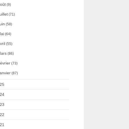
oût
(9)
uillet
(71)
uin
(58)
ai
(64)
vril
(55)
ars
(86)
évrier
(73)
anvier
(87)
25
24
23
22
21