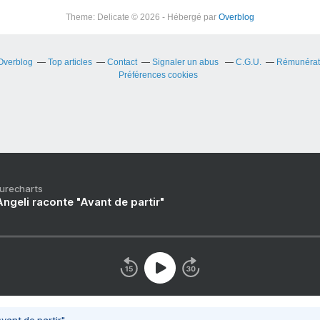
Theme: Delicate © 2026 - Hébergé par
Overblog
 Overblog
Top articles
Contact
Signaler un abus
C.G.U.
Rémunérati
Préférences cookies
Purecharts
ngeli raconte "Avant de partir"