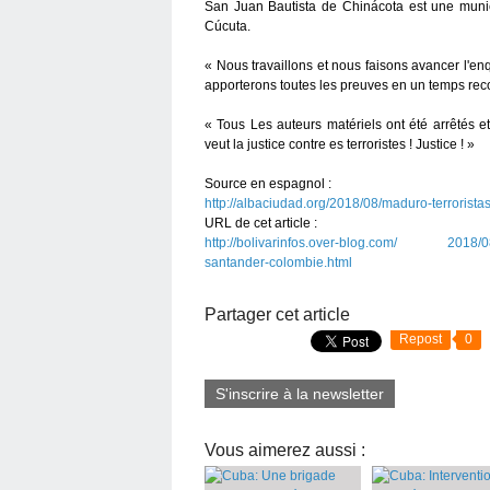
San Juan Bautista de Chinácota​ est une muni
Cúcuta.
« Nous travaillons et nous faisons avancer l'enqu
apporterons toutes les preuves en un temps record
« Tous Les auteurs matériels ont été arrêtés e
veut la justice contre es terroristes ! Justice ! »
Source en espagnol :
http://albaciudad.org/2018/08/maduro-terrorist
URL de cet article :
http://bolivarinfos.over-blog.com/ 2018/08/v
santander-colombie.html
Partager cet article
Repost
0
S'inscrire à la newsletter
Vous aimerez aussi :