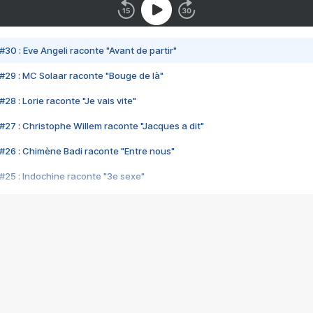
#30 : Eve Angeli raconte "Avant de partir"
#29 : MC Solaar raconte "Bouge de là"
28 : Lorie raconte "Je vais vite"
#27 : Christophe Willem raconte "Jacques a dit"
#26 : Chimène Badi raconte "Entre nous"
#25 : Indochine raconte "3e sexe"
#24 : Zaho raconte "C'est chelou"
#23 : Patrick Bruel raconte "Au café des délices"
#22 : Kyo raconte "Le chemin"
#21 : Nolwenn Leroy raconte "Cassé"
#20 : Patrick Hernandez raconte "Born to be alive"