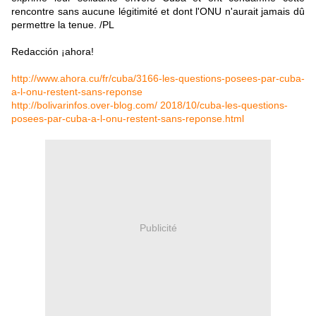
rencontre sans aucune légitimité et dont l'ONU n'aurait jamais dû
permettre la tenue. /PL
Redacción ¡ahora!
http://www.ahora.cu/fr/cuba/3166-les-questions-posees-par-cuba-
a-l-onu-restent-sans-reponse
http://bolivarinfos.over-blog.com/ 2018/10/cuba-les-questions-
posees-par-cuba-a-l-onu-restent-sans-reponse.html
Publicité