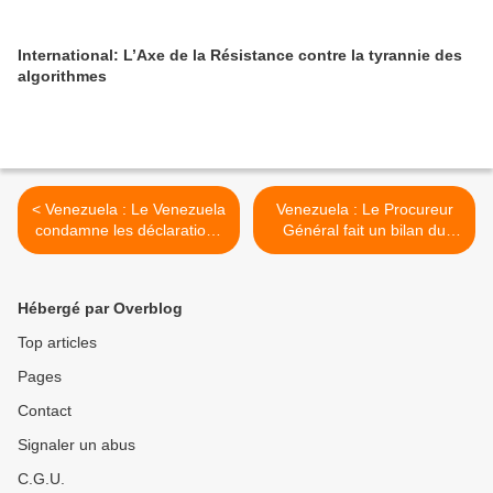
International: L’Axe de la Résistance contre la tyrannie des
algorithmes
< Venezuela : Le Venezuela
Venezuela : Le Procureur
condamne les déclarations
Général fait un bilan du
inamicales de la Haute
combat contre la drogue >
Représentante de l'Union
Européenne
Hébergé par Overblog
Top articles
Pages
Contact
Signaler un abus
C.G.U.