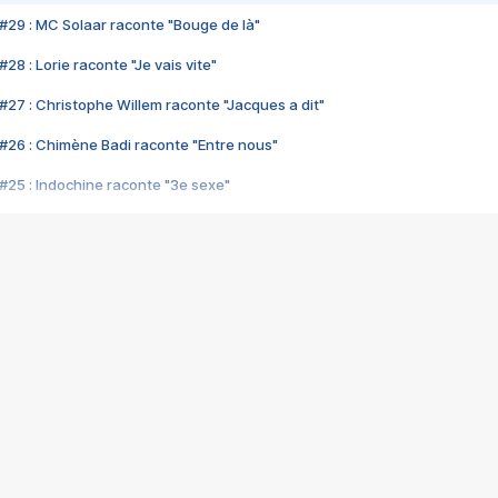
#29 : MC Solaar raconte "Bouge de là"
28 : Lorie raconte "Je vais vite"
#27 : Christophe Willem raconte "Jacques a dit"
#26 : Chimène Badi raconte "Entre nous"
#25 : Indochine raconte "3e sexe"
#24 : Zaho raconte "C'est chelou"
#23 : Patrick Bruel raconte "Au café des délices"
#22 : Kyo raconte "Le chemin"
#21 : Nolwenn Leroy raconte "Cassé"
#20 : Patrick Hernandez raconte "Born to be alive"
#19 : Lorie raconte "Près de moi"
#18 : Michael Jones raconte "A nos actes manqués" (avec Jean-Jacque