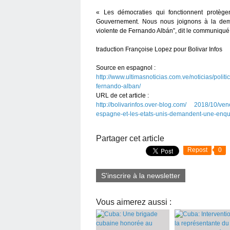
« Les démocraties qui fonctionnent protèg
Gouvernement. Nous nous joignons à la dem
violente de Fernando Albán”, dit le communiqué
traduction Françoise Lopez pour Bolivar Infos
Source en espagnol :
http://www.ultimasnoticias.com.ve/noticias/poli
fernando-alban/
URL de cet article :
http://bolivarinfos.over-blog.com/ 2018/10/ven
espagne-et-les-etats-unis-demandent-une-enqu
Partager cet article
Repost
0
S'inscrire à la newsletter
Vous aimerez aussi :