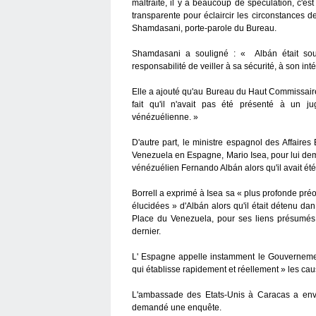
maltraité, il y a beaucoup de spéculation, c'
transparente pour éclaircir les circonstances 
Shamdasani, porte-parole du Bureau.
Shamdasani a souligné : « Albán était sous 
responsabilité de veiller à sa sécurité, à son inté
Elle a ajouté qu'au Bureau du Haut Commissaire
fait qu'il n'avait pas été présenté à un j
vénézuélienne. »
D'autre part, le ministre espagnol des Affaire
Venezuela en Espagne, Mario Isea, pour lui dem
vénézuélien Fernando Albán alors qu'il avait été
Borrell a exprimé à Isea sa « plus profonde pr
élucidées » d'Albán alors qu'il était détenu 
Place du Venezuela, pour ses liens présumés a
dernier.
L' Espagne appelle instamment le Gouverneme
qui établisse rapidement et réellement » les cau
L'ambassade des Etats-Unis à Caracas a envo
demandé une enquête.