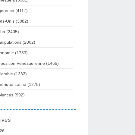
nezuela
(5301)
gérence
(4117)
ats-Unis
(3882)
ba
(2405)
nipulations
(2002)
onomie
(1733)
position Vénézuélienne
(1465)
lombie
(1333)
érique Latine
(1275)
olences
(992)
ives
26