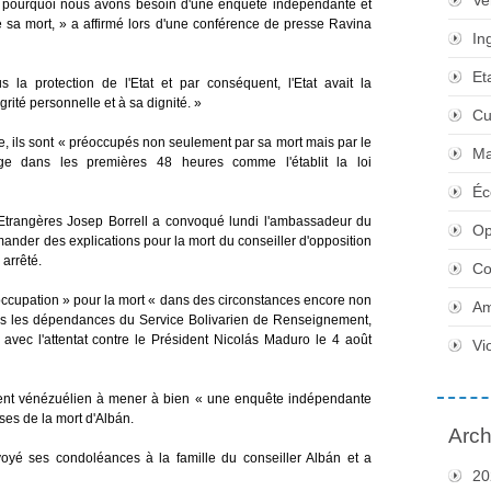
Ve
est pourquoi nous avons besoin d'une enquête indépendante et
de sa mort, » a affirmé lors d'une conférence de presse Ravina
In
Et
la protection de l'Etat et par conséquent, l'Etat avait la
grité personnelle et à sa dignité. »
Cu
, ils sont « préoccupés non seulement par sa mort mais par le
Ma
uge dans les premières 48 heures comme l'établit la loi
Éc
s Etrangères Josep Borrell a convoqué lundi l'ambassadeur du
Op
ander des explications pour la mort du conseiller d'opposition
 arrêté.
Co
éoccupation » pour la mort « dans des circonstances encore non
Am
dans les dépendances du Service Bolivarien de Renseignement,
vec l'attentat contre le Président Nicolás Maduro le 4 août
Vi
nt vénézuélien à mener à bien « une enquête indépendante
ses de la mort d'Albán.
Arch
yé ses condoléances à la famille du conseiller Albán et a
20