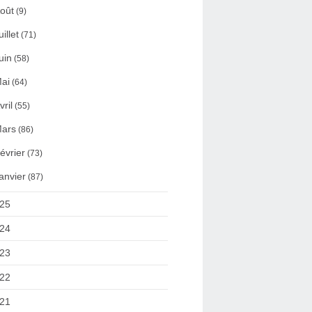
oût
(9)
uillet
(71)
uin
(58)
ai
(64)
vril
(55)
ars
(86)
évrier
(73)
anvier
(87)
25
24
23
22
21