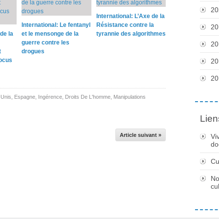
20
International: L’Axe de la
International: Le fentanyl
Résistance contre la
20
de la
et le mensonge de la
tyrannie des algorithmes
guerre contre les
20
t
drogues
locus
20
20
-Unis
,
Espagne
,
Ingérence
,
Droits De L'homme
,
Manipulations
Lien
Article suivant »
Vi
do
Cu
No
cu