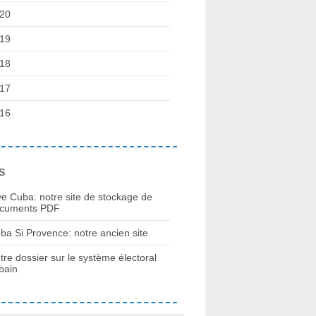
20
19
18
17
16
s
ve Cuba: notre site de stockage de
cuments PDF
ba Si Provence: notre ancien site
tre dossier sur le système électoral
bain