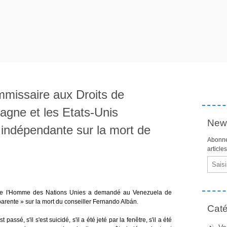
missaire aux Droits de
agne et les Etats-Unis
News
indépendante sur la mort de
Abonne
article
Email
de l'Homme des Nations Unies a demandé au Venezuela de
arente » sur la mort du conseiller Fernando Albán.
Caté
assé, s'il s'est suicidé, s'il a été jeté par la fenêtre, s'il a été