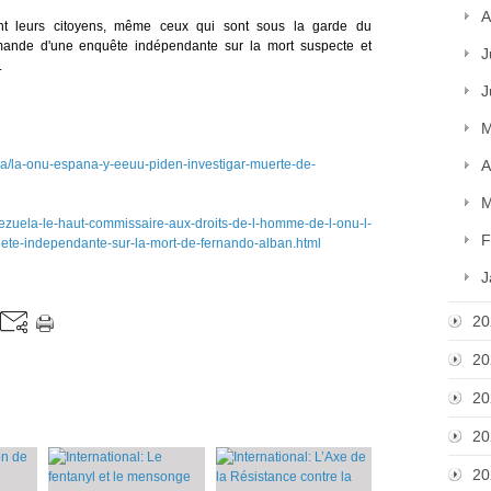
A
ent leurs citoyens, même ceux qui sont sous la garde du
ande d'une enquête indépendante sur la mort suspecte et
J
.
J
M
tica/la-onu-espana-y-eeuu-piden-investigar-muerte-de-
A
M
ezuela-le-haut-commissaire-aux-droits-de-l-homme-de-l-onu-l-
F
ete-independante-sur-la-mort-de-fernando-alban.html
J
20
20
20
20
20