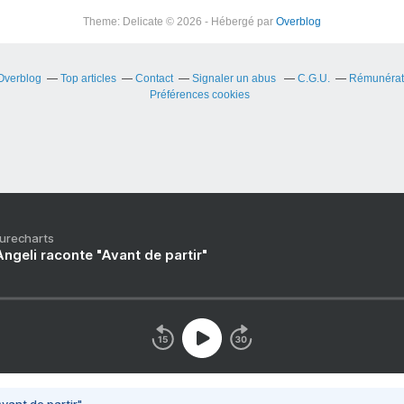
Theme: Delicate © 2026 - Hébergé par
Overblog
 Overblog
Top articles
Contact
Signaler un abus
C.G.U.
Rémunérati
Préférences cookies
Purecharts
ngeli raconte "Avant de partir"