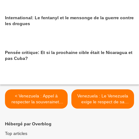
International: Le fentanyl et le mensonge de la guerre contre
les drogues
Pensée critique: Et si la prochaine cible était le Nicaragua et
pas Cuba?
< Venezuela : Appel à
Venezuela : Le Venezuela
respecter la souveraineté
exige le respect de sa
du peuple du Venezuela
souveraineté après
l'incursion de 2 bateaux
engagés par ExxonMobil >
Hébergé par Overblog
Top articles