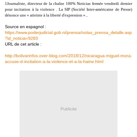
1
Journaliste, directeur de la chaîne 100% Noticias fermée vendredi dernier
pour incitation à la violence . La SIP (Société Inter-américaine de Presse)
dénonce une « atteinte à la liberté d'expression »...
Source en espagnol :
https://www.poderjudicial.gob.ni/prensa/notas_prensa_detalle.asp
?id_noticia=9283
URL de cet article :
http://bolivarinfos.over-blog.com/2018/12/nicaragua-miguel-mora-
accuse-d-incitation-a-la-violence-et-a-la-haine.html
Publicité