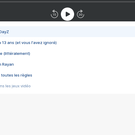
 DayZ
 a 13 ans (et vous l'avez ignoré)
e (littéralement)
im Rayan
 toutes les règles
s les jeux vidéo
us choquant de Rockstar ? - Le scandale BULLY
e plus moche de Steam
du RÊVE tourne au CAUCHEMAR
pendant 8 heures