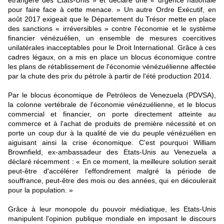
étrangère des Etats-Unis » et déclaré une « urgence nationale
pour faire face à cette menace. » Un autre Ordre Exécutif, en
août 2017 exigeait que le Département du Trésor mette en place
des sanctions « irréversibles » contre l'économie et le système
financier vénézuélien, un ensemble de mesures coercitives
unilatérales inacceptables pour le Droit International. Grâce à ces
cadres légaux, on a mis en place un blocus économique contre
les plans de rétablissement de l'économie vénézuélienne affectée
par la chute des prix du pétrole à partir de l'été production 2014.
Par le blocus économique de Petróleos de Venezuela (PDVSA),
la colonne vertébrale de l'économie vénézuélienne, et le blocus
commercial et financier, on porte directement atteinte au
commerce et à l'achat de produits de première nécessité et on
porte un coup dur à la qualité de vie du peuple vénézuélien en
aiguisant ainsi la crise économique. C'est pourquoi William
Brownfield, ex-ambassadeur des Etats-Unis au Venezuela a
déclaré récemment : « En ce moment, la meilleure solution serait
peut-être d'accélérer l'effondrement malgré la période de
souffrance, peut-être des mois ou des années, qui en découlerait
pour la population. »
Grâce à leur monopole du pouvoir médiatique, les Etats-Unis
manipulent l'opinion publique mondiale en imposant le discours