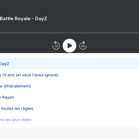
 Battle Royale - DayZ
 DayZ
 a 13 ans (et vous l'avez ignoré)
e (littéralement)
im Rayan
 toutes les règles
s les jeux vidéo
us choquant de Rockstar ? - Le scandale BULLY