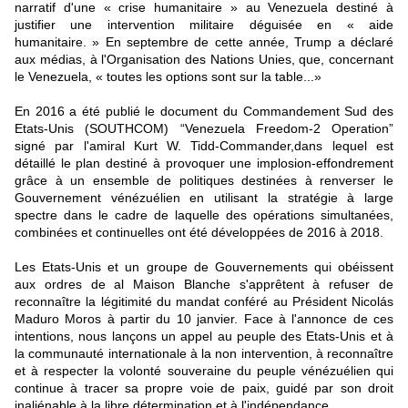
narratif d'une « crise humanitaire » au Venezuela destiné à
justifier une intervention militaire déguisée en « aide
humanitaire. » En septembre de cette année, Trump a déclaré
aux médias, à l'Organisation des Nations Unies, que, concernant
le Venezuela, « toutes les options sont sur la table...»
En 2016 a été publié le document du Commandement Sud des
Etats-Unis (SOUTHCOM) “Venezuela Freedom-2 Operation”
signé par l'amiral Kurt W. Tidd-Commander,dans lequel est
détaillé le plan destiné à provoquer une implosion-effondrement
grâce à un ensemble de politiques destinées à renverser le
Gouvernement vénézuélien en utilisant la stratégie à large
spectre dans le cadre de laquelle des opérations simultanées,
combinées et continuelles ont été développées de 2016 à 2018.
Les Etats-Unis et un groupe de Gouvernements qui obéissent
aux ordres de al Maison Blanche s'apprêtent à refuser de
reconnaître la légitimité du mandat conféré au Président Nicolás
Maduro Moros à partir du 10 janvier. Face à l'annonce de ces
intentions, nous lançons un appel au peuple des Etats-Unis et à
la communauté internationale à la non intervention, à reconnaître
et à respecter la volonté souveraine du peuple vénézuélien qui
continue à tracer sa propre voie de paix, guidé par son droit
inaliénable à la libre détermination et à l'indépendance.