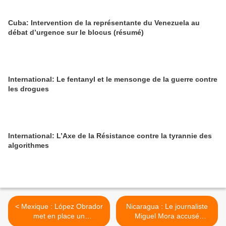
Cuba: Intervention de la représentante du Venezuela au
débat d’urgence sur le blocus (résumé)
International: Le fentanyl et le mensonge de la guerre contre
les drogues
International: L’Axe de la Résistance contre la tyrannie des
algorithmes
< Mexique : López Obrador
Nicaragua : Le journaliste
met en place un
Miguel Mora accusé
programme pour les
d'incitation à la violence et à