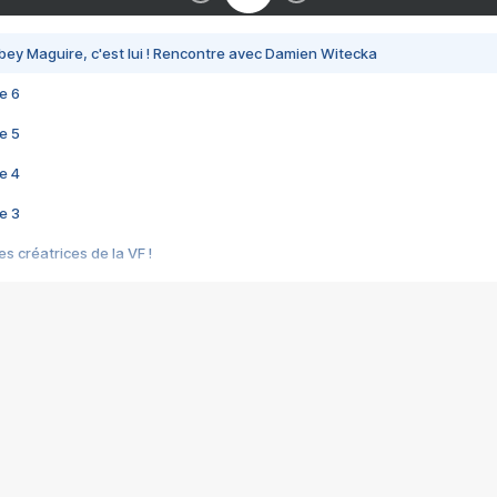
bey Maguire, c'est lui ! Rencontre avec Damien Witecka
e 6
e 5
e 4
e 3
s créatrices de la VF !
e 2
e 1
e Mektoub My Love arrive enfin ! Rencontre avec Shaïn Boumedine et Sal
i : après Toni en famille
elle réalise le bouleversant Dites lui que je l'aime
ais ! Rencontre autour de Vie privée de Rebecca Zlotowski