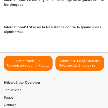
International: Le fentanyl et le mensonge de la guerre contre
les drogues
International: L’Axe de la Résistance contre la tyrannie des
algorithmes
< Venezuela: La
Venezuela: Le Ministre des
Commission pour la Paix du
Relations Extérieures remet
Congrès de la Colombie
une note de protestation au
appelle à rétablir les
chargé d'affaires des Etats-
relations avec le Venezuela
Unis >
Hébergé par Overblog
Top articles
Pages
Contact