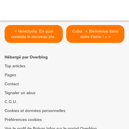
< Venezuela: En quoi
Cuba : « Bienvenue dans
consiste le nouveau plan
votre Patrie ! » >
des Etats-Unis ?
Hébergé par Overblog
Top articles
Pages
Contact
Signaler un abus
C.G.U.
Cookies et données personnelles
Préférences cookies
Voir le profil de Bolivar Infos sur le portail Overblog