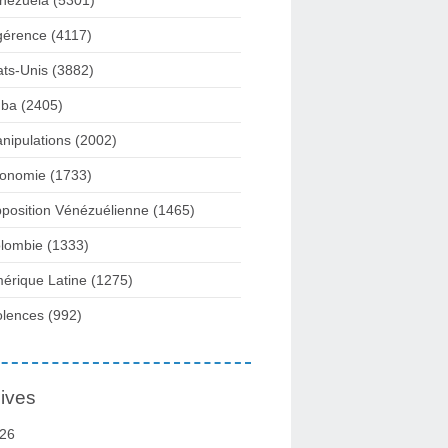
nezuela
(5301)
gérence
(4117)
ats-Unis
(3882)
ba
(2405)
nipulations
(2002)
onomie
(1733)
position Vénézuélienne
(1465)
lombie
(1333)
érique Latine
(1275)
olences
(992)
ives
26