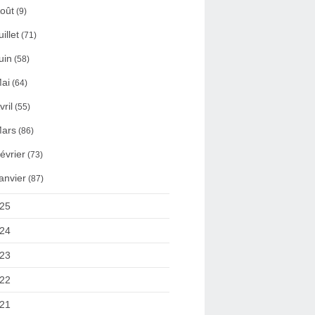
oût
(9)
uillet
(71)
uin
(58)
ai
(64)
vril
(55)
ars
(86)
évrier
(73)
anvier
(87)
25
24
23
22
21