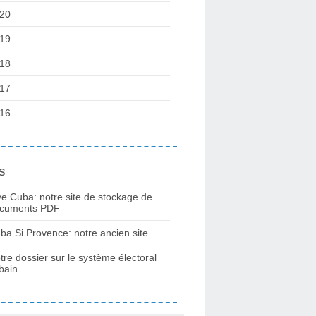
20
19
18
17
16
s
ve Cuba: notre site de stockage de
cuments PDF
ba Si Provence: notre ancien site
tre dossier sur le système électoral
bain