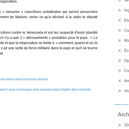
Ve
'opposition.
In
s « mesures » coercitives unilatérales qui seront annoncées
ement de Maduro, selon ce qu'a déclaré à la radio le député
Et
Cu
ctions contre le Venezuela et est les suspecté d'avoir planifié
u'il n'y a que 2 « dénouements » possibles pour le pays : « Le
Ma
te et que la négociation se limite à « comment, quand et où ils
l y ait une sorte de force militaire dans le pays et qu'il se tourne
Éc
al.
Op
Co
ticion-eeuu-oea-convoca-sesion
Am
zuela-l-oea-convoque-une-session-pour-traiter-des-recents-
Vi
Arch
20