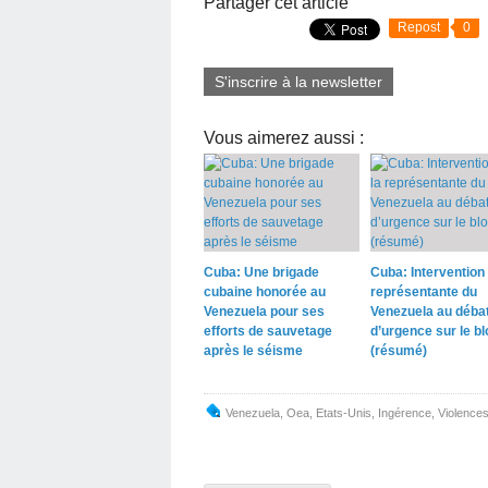
Partager cet article
Repost
0
S'inscrire à la newsletter
Vous aimerez aussi :
Cuba: Une brigade
Cuba: Intervention 
cubaine honorée au
représentante du
Venezuela pour ses
Venezuela au déba
efforts de sauvetage
d’urgence sur le b
après le séisme
(résumé)
Venezuela
,
Oea
,
Etats-Unis
,
Ingérence
,
Violence