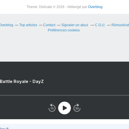
Theme: Delicate © 2026 - Hébergé par
Overblog
 Overblog
Top articles
Contact
Signaler un abus
C.G.U.
Rémunérati
Préférences cookies
 Battle Royale - DayZ