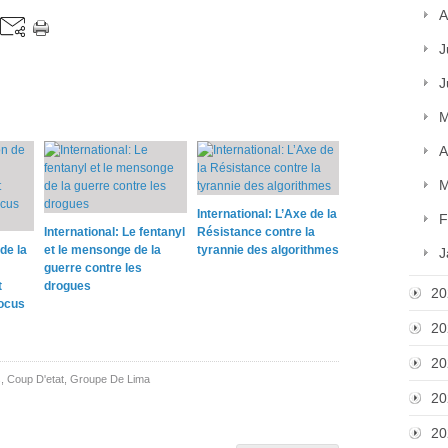
A
J
J
M
A
M
International: L’Axe de la
F
International: Le fentanyl
Résistance contre la
de la
et le mensonge de la
tyrannie des algorithmes
J
guerre contre les
t
drogues
20
locus
20
20
s
,
Coup D'etat
,
Groupe De Lima
20
20