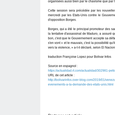
organisées aussi bien par le chavisme que par l
Cette session sera précédée par les nouvelle
mercredi par les Etats-Unis contre le Gouvern
d'opposition Borges.
Borges, qui a été le principal promoteur des san
la tentative d'assassinat de Maduro, a assuré q
bon, c'est que le Gouvernement accepte sa défai
s'en vont » et le mauvais, c'est la possibilité qu'i
vers la violence, » a-t-il déclaré, selon El Nacion
traduction Françoise Lopez pour Bolivar Infos
Source en espagnol :
https://actualidad.rt.com/actualidad/302981-pe
URL de cet article :
http://bolivarinfos.over-blog.com/2019/01/vene
evenements-a-la-demande-des-etats-unis.html