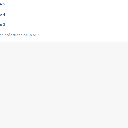
e 5
e 4
e 3
s créatrices de la VF !
e 2
e 1
e Mektoub My Love arrive enfin ! Rencontre avec Shaïn Boumedine et Sal
i : après Toni en famille
elle réalise le bouleversant Dites lui que je l'aime
ais ! Rencontre autour de Vie privée de Rebecca Zlotowski
 de Marguerite, Grave... Rencontre avec Ella Rumpf
 Les Rêveurs, un film intime sur la santé mentale
a avec un film sur le mouvement des Gilets jaunes