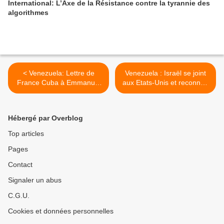
International: L’Axe de la Résistance contre la tyrannie des
algorithmes
< Venezuela: Lettre de
Venezuela : Israël se joint
France Cuba à Emmanuel
aux Etats-Unis et reconnaît
Macron, Président de la
Guaidó comme
République Française
« président » >
Hébergé par Overblog
Top articles
Pages
Contact
Signaler un abus
C.G.U.
Cookies et données personnelles