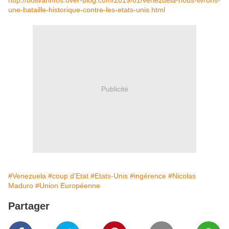
http://bolivarinfos.over-blog.com/2019/01/venezuela-nous-livrons-
une-bataille-historique-contre-les-etats-unis.html
Publicité
#Venezuela
#coup d'Etat
#Etats-Unis
#ingérence
#Nicolas
Maduro
#Union Européenne
Partager