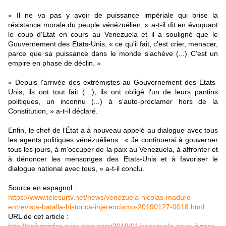
« Il ne va pas y avoir de puissance impériale qui brise la
résistance morale du peuple vénézuélien, » a-t-il dit en évoquant
le coup d'Etat en cours au Venezuela et il a souligné que le
Gouvernement des Etats-Unis, « ce qu'il fait, c'est crier, menacer,
parce que sa puissance dans le monde s'achève (...) C'est un
empire en phase de déclin. »
« Depuis l'arrivée des extrémistes au Gouvernement des Etats-
Unis, ils ont tout fait (…), ils ont obligé l'un de leurs pantins
politiques, un inconnu (...) à s'auto-proclamer hors de la
Constitution, » a-t-il déclaré.
Enfin, le chef de l’État a à nouveau appelé au dialogue avec tous
les agents politiques vénézuéliens : « Je continuerai à gouverner
tous les jours, à m'occuper de la paix au Venezuela, à affronter et
à dénoncer les mensonges des Etats-Unis et à favoriser le
dialogue national avec tous, » a-t-il conclu.
Source en espagnol :
https://www.telesurtv.net/news/venezuela-nicolas-maduro-
entrevista-batalla-historica-injerencismo-20190127-0018.html
URL de cet article :