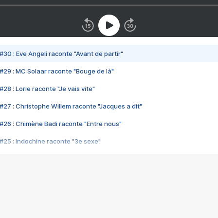
#30 : Eve Angeli raconte "Avant de partir"
#29 : MC Solaar raconte "Bouge de là"
28 : Lorie raconte "Je vais vite"
#27 : Christophe Willem raconte "Jacques a dit"
#26 : Chimène Badi raconte "Entre nous"
#25 : Indochine raconte "3e sexe"
#24 : Zaho raconte "C'est chelou"
#23 : Patrick Bruel raconte "Au café des délices"
#22 : Kyo raconte "Le chemin"
#21 : Nolwenn Leroy raconte "Cassé"