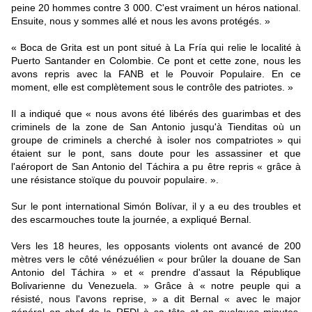
peine 20 hommes contre 3 000. C'est vraiment un héros national.
Ensuite, nous y sommes allé et nous les avons protégés. »
« Boca de Grita est un pont situé à La Fría qui relie le localité à
Puerto Santander en Colombie. Ce pont et cette zone, nous les
avons repris avec la FANB et le Pouvoir Populaire. En ce
moment, elle est complètement sous le contrôle des patriotes. »
Il a indiqué que « nous avons été libérés des guarimbas et des
criminels de la zone de San Antonio jusqu'à Tienditas où un
groupe de criminels a cherché à isoler nos compatriotes » qui
étaient sur le pont, sans doute pour les assassiner et que
l'aéroport de San Antonio del Táchira a pu être repris « grâce à
une résistance stoïque du pouvoir populaire. ».
Sur le pont international Simón Bolívar, il y a eu des troubles et
des escarmouches toute la journée, a expliqué Bernal.
Vers les 18 heures, les opposants violents ont avancé de 200
mètres vers le côté vénézuélien « pour brûler la douane de San
Antonio del Táchira » et « prendre d'assaut la République
Bolivarienne du Venezuela. » Grâce à « notre peuple qui a
résisté, nous l'avons reprise, » a dit Bernal « avec le major