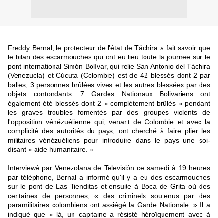
Freddy Bernal, le protecteur de l'état de Táchira a fait savoir que
le bilan des escarmouches qui ont eu lieu toute la journée sur le
pont international Simón Bolívar, qui relie San Antonio del Táchira
(Venezuela) et Cúcuta (Colombie) est de 42 blessés dont 2 par
balles, 3 personnes brûlées vives et les autres blessées par des
objets contondants. 7 Gardes Nationaux Bolivariens ont
également été blessés dont 2 « complètement brûlés » pendant
les graves troubles fomentés par des groupes violents de
l'opposition vénézuélienne qui, venant de Colombie et avec la
complicité des autorités du pays, ont cherché à faire plier les
militaires vénézuéliens pour introduire dans le pays une soi-
disant « aide humanitaire. »
Interviewé par Venezolana de Televisión ce samedi à 19 heures
par téléphone, Bernal a informé qu'il y a eu des escarmouches
sur le pont de Las Tienditas et ensuite à Boca de Grita où des
centaines de personnes, « des criminels soutenus par des
paramilitaires colombiens ont assiégé la Garde Nationale. » Il a
indiqué que « là, un capitaine a résisté héroïquement avec à