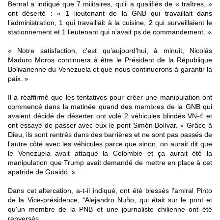
Bernal a indiqué que 7 militaires, qu'il a qualifiés de « traîtres, »
ont déserté : « 1 lieutenant de la GNB qui travaillait dans
l’administration, 1 qui travaillait à la cuisine, 2 qui surveillaient le
stationnement et 1 lieutenant qui n'avait ps de commandement. »
« Notre satisfaction, c'est qu'aujourd'hui, à minuit, Nicolás
Maduro Moros continuera à être le Président de la République
Bolivarienne du Venezuela et que nous continuerons à garantir la
paix. »
Il a réaffirmé que les tentatives pour créer une manipulation ont
commencé dans la matinée quand des membres de la GNB qui
avaient décidé de déserter ont volé 2 véhicules blindés VN-4 et
ont essayé de passer avec eux le pont Simón Bolívar. « Grâce à
Dieu, ils sont rentrés dans des barrières et ne sont pas passés de
l'autre côté avec les véhicules parce que sinon, on aurait dit que
le Venezuela avait attaqué la Colombie et ça aurait été la
manipulation que Trump avait demandé de mettre en place à cet
apatride de Guaidó. »
Dans cet altercation, a-t-il indiqué, ont été blessés l'amiral Pinto
de la Vice-présidence, “Alejandro Nuño, qui était sur le pont et
qu'un membre de la PNB et une journaliste chilienne ont été
renversés.