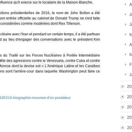
fluence qu'il exerce sur le locataire de la Maison-Blanche.
A
ctions présidentielles de 2016, le nom de John Bolton a été
J
on entrée officielle au cabinet de Donald Trump ne s'est faite
es considérées comme modérées dont Rex Tillerson.
J
Nucléaire avec l'Iran et pendant un certain temps, il a été partisan
M
d au lieu d'engager des conversations avec le président Kim
A
M
s du Traité sur les Forces Nucléaires à Portée Intermédiaire
a tête des agressions contre le Venezuela, contre Cuba et contre
F
onroe dont la devise est « L'Amérique Latine et les Caraïbes
s sont l'arrière-cour dans laquelle Washington peut faire ce
J
20
20
os/185216-biographie-resumee-d'un-predateur
20
20
20