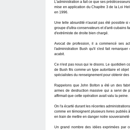
L'administration a fait ce que ses prédécesseurs a
mise en application du Chapitre 3 de la Loi He
en 1996.
Une telle absurdité n'aurait pas été possible si
groupe d'ultra-conservateurs et d'anti-cubains 
d'extrémiste de droite bien chargé.
Avocat de profession, il a commencé ses act
l'administration Bush qu'il s'est fait remarqu
acabit.
Ce n'est pas nous qui le disons. Le quotidien con
de Bush fils comme un type autoritaire et objet 
spécialistes du renseignement pour obtenir des d
Rappelons que John Bolton a été un des fabr
armes de destruction massive qui a servi de pr
affirmait que cette opération avait valu la peine.
On l'a écarté durant les récentes administrations 
comme en témoignent plusieurs livres publiés 
en train de mettre en danger notre souveraineté 
Un grand nombre des idées exprimées par ce 