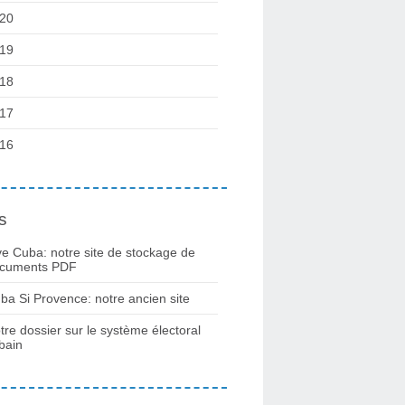
20
19
18
17
16
s
ve Cuba: notre site de stockage de
cuments PDF
ba Si Provence: notre ancien site
tre dossier sur le système électoral
bain