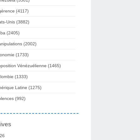
nezuela
(5301)
gérence
(4117)
ats-Unis
(3882)
ba
(2405)
nipulations
(2002)
onomie
(1733)
position Vénézuélienne
(1465)
lombie
(1333)
érique Latine
(1275)
olences
(992)
ives
26