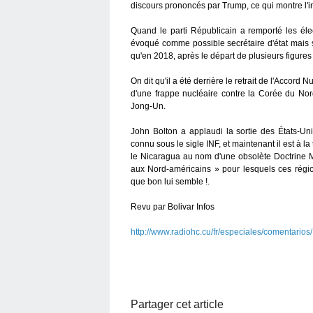
discours prononcés par Trump, ce qui montre l'in
Quand le parti Républicain a remporté les éle
évoqué comme possible secrétaire d'état mais s
qu'en 2018, après le départ de plusieurs figur
On dit qu'il a été derrière le retrait de l'Accord 
d'une frappe nucléaire contre la Corée du Nor
Jong-Un.
John Bolton a applaudi la sortie des États-Uni
connu sous le sigle INF, et maintenant il est à l
le Nicaragua au nom d'une obsolète Doctrine M
aux Nord-américains » pour lesquels ces région
que bon lui semble !.
Revu par Bolivar Infos
http://www.radiohc.cu/fr/especiales/comentari
Partager cet article