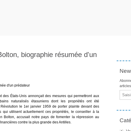
olton, biographie résumée d'un
News
Abonne
mée d'un prédateur
article
Email
des États-Unis annonçait des mesures qui permettront aux
bains naturalisés étasuniens dont les propriétés ont été
Révolution le 1er janvier 1959 de porter plainte devant des
 qui utilisent actuellement ces propriétés, le conseiller à la
n Bolton, accusait notre pays de fomenter la répression au
Caté
financières contre la plus grande des Antilles.