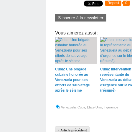
Repost
0
S'inscrire à la newsletter
Vous aimerez aussi :
Cuba: Une brigade
Cuba: Intervention 
cubaine honorée au
représentante du
Venezuela pour ses
Venezuela au déba
efforts de sauvetage
d’urgence sur le b
après le séisme
(résumé)
Venezuela
,
Cuba
,
Etats-Unis
,
Ingérence
« Article précédent