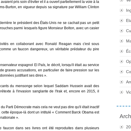
Ve
vaient pris soin d'éviter et il a ouvert partiellement la voie à la
lms-Burton, en vigueur depuis sa signature par William Clinton
In
Et
 derrière le président des États-Unis ne se cachait pas un petit
farouches parmi lesquels figure Monsieur Bolton, avec un casier
Cu
Ma
ivités en collaborant avec Ronald Reagan mais c'est sous
er comme un faucon dangereux, un véritable prédateur du pire
Éc
Op
servateur espagnol El País, le décrit, lorsqu'il était au service
de graves accusations, en particulier de faire pression sur les
Co
onnées justifiant ses dires ».
Am
icants du mensonge selon lequel Saddam Hussein avait des
étexte à l'invasion sanglante de l'Irak et, encore en 2015, il
Vi
du Parti Démocrate mais cela ne veut pas dire qu'il était inactif
à cette époque-là dont un intitulé « Comment Barck Obama est
Arch
nationale ».
20
faucon dans ses livres ont été reproduites dans plusieurs