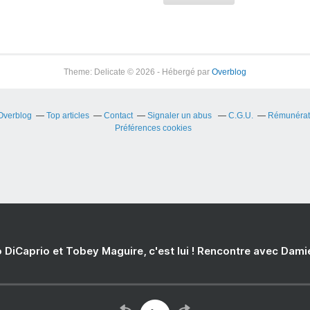
Theme: Delicate © 2026 - Hébergé par
Overblog
 Overblog
Top articles
Contact
Signaler un abus
C.G.U.
Rémunérati
Préférences cookies
 DiCaprio et Tobey Maguire, c'est lui ! Rencontre avec Dam