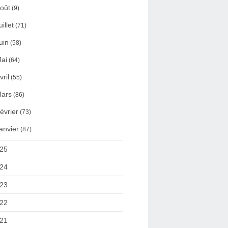
oût
(9)
uillet
(71)
uin
(58)
ai
(64)
vril
(55)
ars
(86)
évrier
(73)
anvier
(87)
25
24
23
22
21