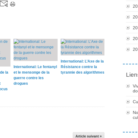
20
20
20
20
20
International: L’Axe de la
International: Le fentanyl
Résistance contre la
de la
et le mensonge de la
tyrannie des algorithmes
Lien
guerre contre les
t
drogues
Vi
locus
do
Cu
No
cu
Article suivant »