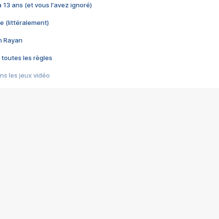
 a 13 ans (et vous l'avez ignoré)
e (littéralement)
im Rayan
 toutes les règles
s les jeux vidéo
us choquant de Rockstar ? - Le scandale BULLY
e plus moche de Steam
du RÊVE tourne au CAUCHEMAR
pendant 8 heures
it… à tort
umiliés par un jeu vidéo
ire - Final Fantasy 8
ti un empire - Age of Empires