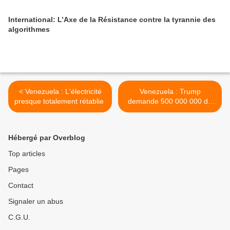
International: L’Axe de la Résistance contre la tyrannie des
algorithmes
< Venezuela : L'électricité
Venezuela : Trump
presque totalement rétablie
demande 500 000 000 de
dollars pour l'ingérence au
Venezuela >
Hébergé par Overblog
Top articles
Pages
Contact
Signaler un abus
C.G.U.