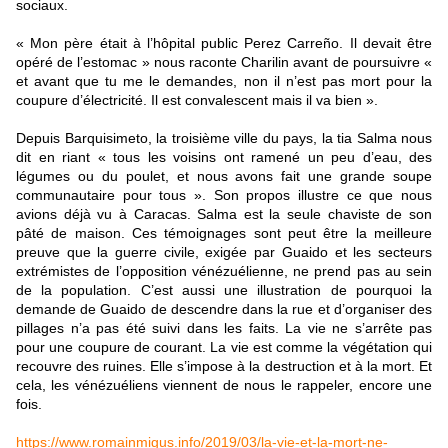
sociaux.
« Mon père était à l’hôpital public Perez Carreño. Il devait être
opéré de l’estomac » nous raconte Charilin avant de poursuivre «
et avant que tu me le demandes, non il n’est pas mort pour la
coupure d’électricité. Il est convalescent mais il va bien ».
Depuis Barquisimeto, la troisième ville du pays, la tia Salma nous
dit en riant « tous les voisins ont ramené un peu d’eau, des
légumes ou du poulet, et nous avons fait une grande soupe
communautaire pour tous ». Son propos illustre ce que nous
avions déjà vu à Caracas. Salma est la seule chaviste de son
pâté de maison. Ces témoignages sont peut être la meilleure
preuve que la guerre civile, exigée par Guaido et les secteurs
extrémistes de l’opposition vénézuélienne, ne prend pas au sein
de la population. C’est aussi une illustration de pourquoi la
demande de Guaido de descendre dans la rue et d’organiser des
pillages n’a pas été suivi dans les faits. La vie ne s’arrête pas
pour une coupure de courant. La vie est comme la végétation qui
recouvre des ruines. Elle s’impose à la destruction et à la mort. Et
cela, les vénézuéliens viennent de nous le rappeler, encore une
fois.
https://www.romainmigus.info/2019/03/la-vie-et-la-mort-ne-