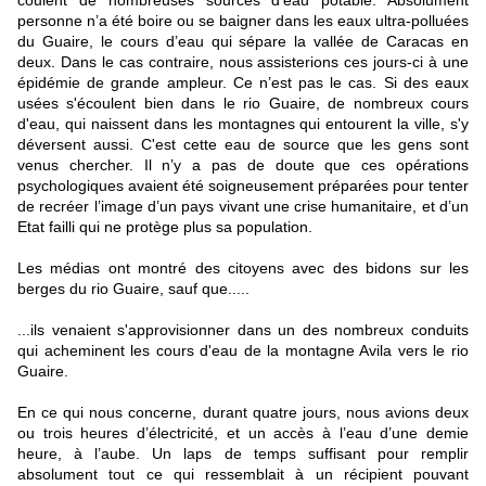
coulent de nombreuses sources d’eau potable. Absolument
personne n’a été boire ou se baigner dans les eaux ultra-polluées
du Guaire, le cours d’eau qui sépare la vallée de Caracas en
deux. Dans le cas contraire, nous assisterions ces jours-ci à une
épidémie de grande ampleur. Ce n’est pas le cas. Si des eaux
usées s'écoulent bien dans le rio Guaire, de nombreux cours
d'eau, qui naissent dans les montagnes qui entourent la ville, s'y
déversent aussi. C'est cette eau de source que les gens sont
venus chercher. Il n’y a pas de doute que ces opérations
psychologiques avaient été soigneusement préparées pour tenter
de recréer l’image d’un pays vivant une crise humanitaire, et d’un
Etat failli qui ne protège plus sa population.
Les médias ont montré des citoyens avec des bidons sur les
berges du rio Guaire, sauf que.....
...ils venaient s'approvisionner dans un des nombreux conduits
qui acheminent les cours d'eau de la montagne Avila vers le rio
Guaire.
En ce qui nous concerne, durant quatre jours, nous avions deux
ou trois heures d’électricité, et un accès à l’eau d’une demie
heure, à l’aube. Un laps de temps suffisant pour remplir
absolument tout ce qui ressemblait à un récipient pouvant