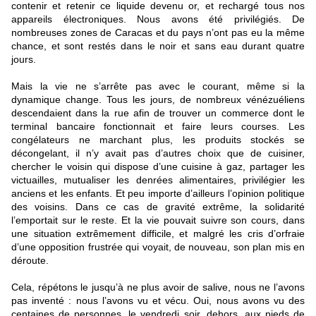
contenir et retenir ce liquide devenu or, et rechargé tous nos
appareils électroniques. Nous avons été privilégiés. De
nombreuses zones de Caracas et du pays n’ont pas eu la même
chance, et sont restés dans le noir et sans eau durant quatre
jours.
Mais la vie ne s’arrête pas avec le courant, même si la
dynamique change. Tous les jours, de nombreux vénézuéliens
descendaient dans la rue afin de trouver un commerce dont le
terminal bancaire fonctionnait et faire leurs courses. Les
congélateurs ne marchant plus, les produits stockés se
décongelant, il n’y avait pas d’autres choix que de cuisiner,
chercher le voisin qui dispose d’une cuisine à gaz, partager les
victuailles, mutualiser les denrées alimentaires, privilégier les
anciens et les enfants. Et peu importe d’ailleurs l’opinion politique
des voisins. Dans ce cas de gravité extrême, la solidarité
l’emportait sur le reste. Et la vie pouvait suivre son cours, dans
une situation extrêmement difficile, et malgré les cris d’orfraie
d’une opposition frustrée qui voyait, de nouveau, son plan mis en
déroute.
Cela, répétons le jusqu’à ne plus avoir de salive, nous ne l’avons
pas inventé : nous l’avons vu et vécu. Oui, nous avons vu des
centaines de personnes, le vendredi soir, dehors, aux pieds de