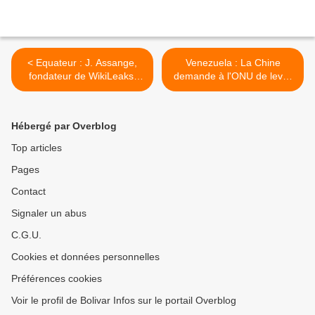
< Equateur : J. Assange,
Venezuela : La Chine
fondateur de WikiLeaks,
demande à l'ONU de lever
arrêté à l’ambassade
les sanctions contre le
d’Équateur à Londres
Venezuela >
Hébergé par Overblog
Top articles
Pages
Contact
Signaler un abus
C.G.U.
Cookies et données personnelles
Préférences cookies
Voir le profil de Bolivar Infos sur le portail Overblog