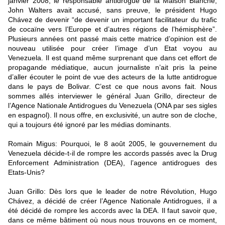
janvier 2008, le responsable antidrogue de la Maison Blanche,
John Walters avait accusé, sans preuve, le président Hugo
Chávez de devenir “de devenir un important facilitateur du trafic
de cocaïne vers l’Europe et d’autres régions de l’hémisphère”.
Plusieurs années ont passé mais cette matrice d’opinion est de
nouveau utilisée pour créer l’image d’un Etat voyou au
Venezuela. Il est quand même surprenant que dans cet effort de
propagande médiatique, aucun journaliste n’ait pris la peine
d’aller écouter le point de vue des acteurs de la lutte antidrogue
dans le pays de Bolivar. C’est ce que nous avons fait. Nous
sommes allés interviewer le général Juan Grillo, directeur de
l’Agence Nationale Antidrogues du Venezuela (ONA par ses sigles
en espagnol). Il nous offre, en exclusivité, un autre son de cloche,
qui a toujours été ignoré par les médias dominants.
Romain Migus: Pourquoi, le 8 août 2005, le gouvernement du
Venezuela décide-t-il de rompre les accords passés avec la Drug
Enforcement Administration (DEA), l’agence antidrogues des
Etats-Unis?
Juan Grillo: Dès lors que le leader de notre Révolution, Hugo
Chávez, a décidé de créer l’Agence Nationale Antidrogues, il a
été décidé de rompre les accords avec la DEA. Il faut savoir que,
dans ce même bâtiment où nous nous trouvons en ce moment,