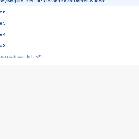
bey Maguire, c'est lui ! Rencontre avec Damien Witecka
e 6
e 5
e 4
e 3
s créatrices de la VF !
e 2
e 1
e Mektoub My Love arrive enfin ! Rencontre avec Shaïn Boumedine et Sal
i : après Toni en famille
elle réalise le bouleversant Dites lui que je l'aime
ais ! Rencontre autour de Vie privée de Rebecca Zlotowski
 de Marguerite, Grave... Rencontre avec Ella Rumpf