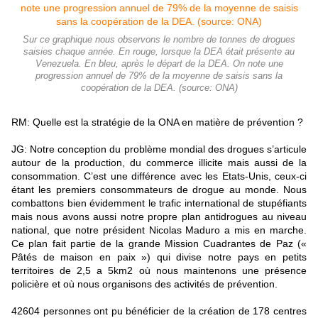
Sur ce graphique nous observons le nombre de tonnes de drogues
saisies chaque année. En rouge, lorsque la DEA était présente au
Venezuela. En bleu, après le départ de la DEA. On note une
progression annuel de 79% de la moyenne de saisis sans la
coopération de la DEA. (source: ONA)
RM: Quelle est la stratégie de la ONA en matière de prévention ?
JG: Notre conception du problème mondial des drogues s’articule
autour de la production, du commerce illicite mais aussi de la
consommation. C’est une différence avec les Etats-Unis, ceux-ci
étant les premiers consommateurs de drogue au monde. Nous
combattons bien évidemment le trafic international de stupéfiants
mais nous avons aussi notre propre plan antidrogues au niveau
national, que notre président Nicolas Maduro a mis en marche.
Ce plan fait partie de la grande Mission Cuadrantes de Paz («
Pâtés de maison en paix ») qui divise notre pays en petits
territoires de 2,5 a 5km2 où nous maintenons une présence
policière et où nous organisons des activités de prévention.
42604 personnes ont pu bénéficier de la création de 178 centres