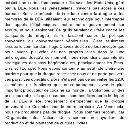
existait une sorte d’ambassade officieuse des Etats-Unis, géré
par la DEA. Nous, les vénézuéliens, n’avions pas accès à ces
bureaux. Sous le prétexte de la « lutte contre la drogue », les
membres de la DEA utilisaient leur technologie pour intercepter
des appels téléphoniques, mettre notre gouvernement sur
écoute, et nous espionner. Ce qu’ils auraient du faire contre les
trafiquants de drogue, ils le faisaient contre la politique
souveraine du gouvernement vénézuélien. C’est seulement
lorsque le commandant Hugo Chávez décide de les renvoyer que
nous avons pu voler de nos propres ailes dans la lutte
antidrogues. Jusqu’à ce moment, nous répondions aux intérêts
stratégiques des pays hégémoniques, principalement les Etats-
Unis et l’Europe. Nous étions cantonné au seul rôle d’être une
barrière pour que la drogue reste chez nous et ne parte pas vers
ces pays. Les objectifs d’alors n’étaient pas de surveiller les 2200
kilomètres de frontières que nous partageons avec le plus
important producteur de cocaïne au monde : la Colombie. Un des
principaux objectifs que nous nous sommes fixés après le départ
de la DEA a été précisément d’empêcher que la drogue
provenant de Colombie inonde notre territoire. Au Venezuela,
nous ne produisons pas de drogue. Nous sommes reconnu par
l’Organisation des Nations Unies comme un pays libre de
production et de plantation de cultures illicites.