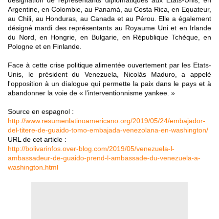
désignation de représentants diplomatiques aux Etats-Unis, en
Argentine, en Colombie, au Panamá, au Costa Rica, en Equateur,
au Chili, au Honduras, au Canada et au Pérou. Elle a également
désigné mardi des représentants au Royaume Uni et en Irlande
du Nord, en Hongrie, en Bulgarie, en République Tchèque, en
Pologne et en Finlande.
Face à cette crise politique alimentée ouvertement par les Etats-
Unis, le président du Venezuela, Nicolás Maduro, a appelé
l'opposition à un dialogue qui permette la paix dans le pays et à
abandonner la voie de « l’interventionnisme yankee. »
Source en espagnol :
http://www.resumenlatinoamericano.org/2019/05/24/embajador-
del-titere-de-guaido-tomo-
embajada-venezolana-en-washington/
URL de cet article :
http://bolivarinfos.over-blog.com/2019/05/venezuela-l-
ambassadeur-de-guaido-prend-l-ambassade-du-venezuela-a-
washington.html