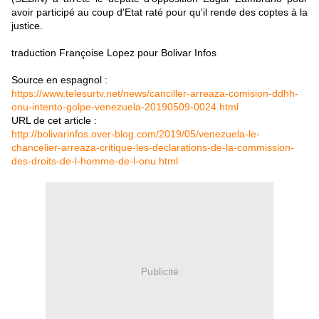
avoir participé au coup d'Etat raté pour qu'il rende des coptes à la
justice.
traduction Françoise Lopez pour Bolivar Infos
Source en espagnol :
https://www.telesurtv.net/news/canciller-arreaza-comision-ddhh-
onu-intento-golpe-venezuela-20190509-0024.html
URL de cet article :
http://bolivarinfos.over-blog.com/2019/05/venezuela-le-
chancelier-arreaza-critique-les-declarations-de-la-commission-
des-droits-de-l-homme-de-l-onu.html
Publicité