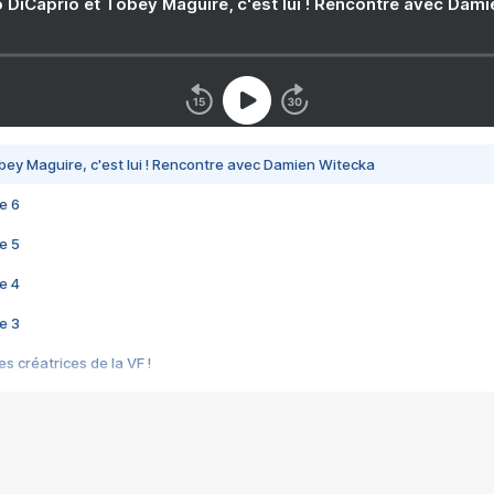
 DiCaprio et Tobey Maguire, c'est lui ! Rencontre avec Dam
bey Maguire, c'est lui ! Rencontre avec Damien Witecka
e 6
e 5
e 4
e 3
s créatrices de la VF !
e 2
e 1
e Mektoub My Love arrive enfin ! Rencontre avec Shaïn Boumedine et Sal