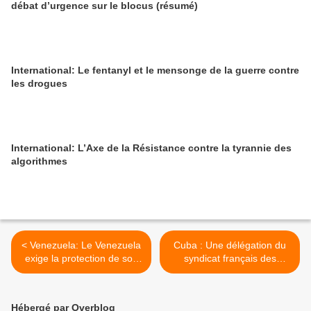
débat d’urgence sur le blocus (résumé)
International: Le fentanyl et le mensonge de la guerre contre
les drogues
International: L’Axe de la Résistance contre la tyrannie des
algorithmes
< Venezuela: Le Venezuela
Cuba : Une délégation du
exige la protection de son
syndicat français des
ancienne ambassade aux
professeurs de sport visite
États-Unis
Cuba >
Hébergé par Overblog