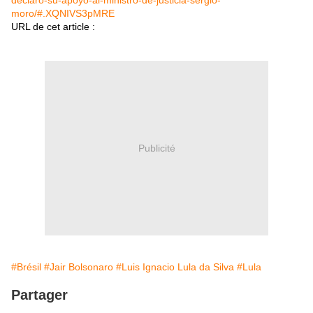
declaro-su-apoyo-al-ministro-de-justicia-sergio-
moro/#.XQNIVS3pMRE
URL de cet article :
Publicité
#Brésil
#Jair Bolsonaro
#Luis Ignacio Lula da Silva
#Lula
Partager