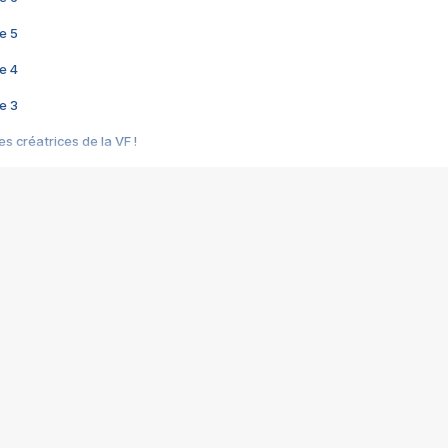
e 5
e 4
e 3
s créatrices de la VF !
e 2
e 1
e Mektoub My Love arrive enfin ! Rencontre avec Shaïn Boumedine et Sal
i : après Toni en famille
elle réalise le bouleversant Dites lui que je l'aime
ais ! Rencontre autour de Vie privée de Rebecca Zlotowski
 de Marguerite, Grave... Rencontre avec Ella Rumpf
 Les Rêveurs, un film intime sur la santé mentale