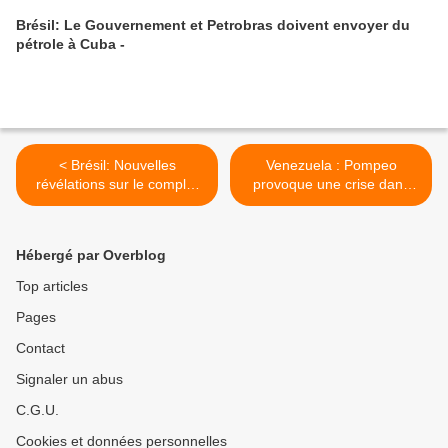
Brésil: Le Gouvernement et Petrobras doivent envoyer du
pétrole à Cuba -
< Brésil: Nouvelles
Venezuela : Pompeo
révélations sur le complot
provoque une crise dans
judiciaire contre Lula
l'opposition >
Hébergé par Overblog
Top articles
Pages
Contact
Signaler un abus
C.G.U.
Cookies et données personnelles