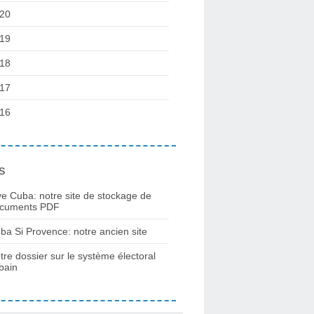
20
19
18
17
16
s
ve Cuba: notre site de stockage de
cuments PDF
ba Si Provence: notre ancien site
tre dossier sur le système électoral
bain