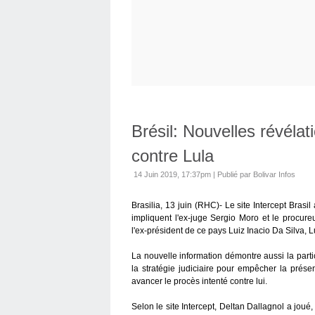
Brésil: Nouvelles révélati
contre Lula
14 Juin 2019, 17:37pm
|
Publié par Bolivar Infos
Brasilia, 13 juin (RHC)- Le site Intercept Bras
impliquent l'ex-juge Sergio Moro et le procure
l'ex-président de ce pays Luiz Inacio Da Silva, L
La nouvelle information démontre aussi la part
la stratégie judiciaire pour empêcher la prése
avancer le procès intenté contre lui.
Selon le site Intercept, Deltan Dallagnol a joué,