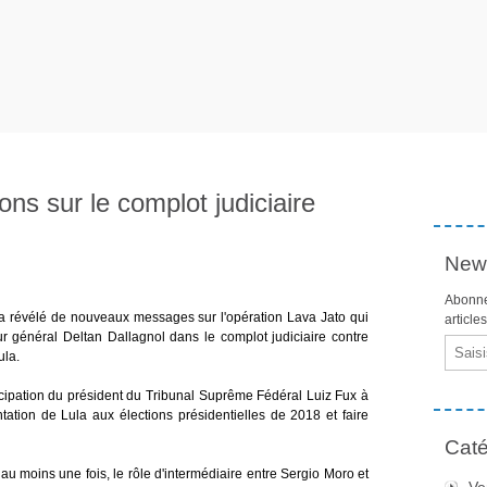
ons sur le complot judiciaire
News
Abonne
il a révélé de nouveaux messages sur l'opération Lava Jato qui
article
ur général Deltan Dallagnol dans le complot judiciaire contre
Email
ula.
icipation du président du Tribunal Suprême Fédéral Luiz Fux à
ntation de Lula aux élections présidentielles de 2018 et faire
Caté
 au moins une fois, le rôle d'intermédiaire entre Sergio Moro et