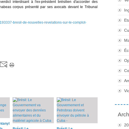
Ve
rdict interdisant à l'ex-président brésilien d'accorder des
n habeas corpus présenté par ses avocats devant le Tribunal
In
Et
s/193337-bresil-de-nouvelles-revelations-sur-le-complot-
Cu
Ma
Éc
Op
Co
Am
Vi
Arch
ntanyl
20
la
Brésil: Le
Brésil: Le