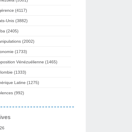
nezuela
(5301)
gérence
(4117)
ats-Unis
(3882)
ba
(2405)
nipulations
(2002)
onomie
(1733)
position Vénézuélienne
(1465)
lombie
(1333)
érique Latine
(1275)
olences
(992)
ives
26