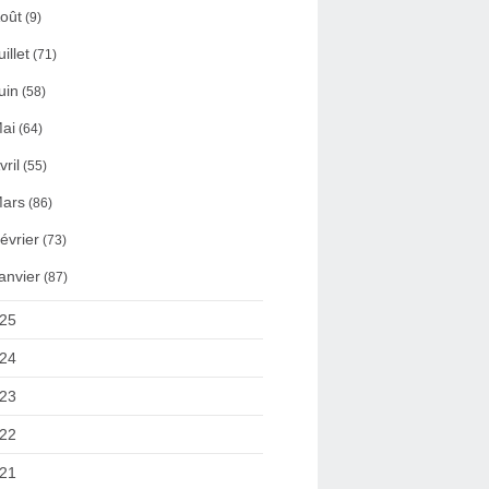
oût
(9)
uillet
(71)
uin
(58)
ai
(64)
vril
(55)
ars
(86)
évrier
(73)
anvier
(87)
25
24
23
22
21