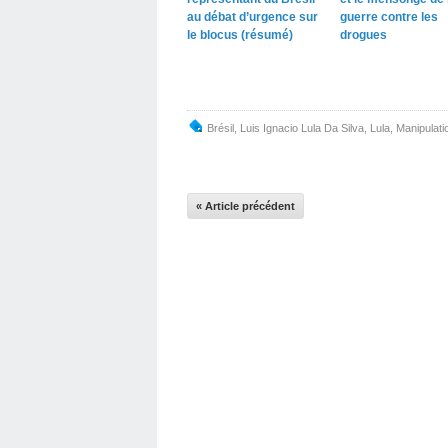
au débat d’urgence sur
guerre contre les
le blocus (résumé)
drogues
Brésil
,
Luis Ignacio Lula Da Silva
,
Lula
,
Manipulati
« Article précédent