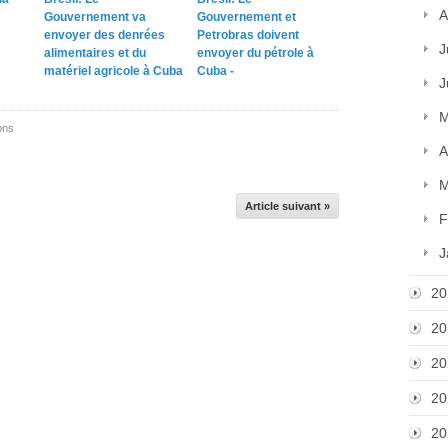
A
Gouvernement va
Gouvernement et
envoyer des denrées
Petrobras doivent
J
alimentaires et du
envoyer du pétrole à
matériel agricole à Cuba
Cuba -
J
M
ons
A
M
Article suivant »
F
J
20
20
20
20
20