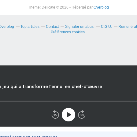
Theme: Delicate © 2026 - Hébergé par
Overblog
 Overblog
Top articles
Contact
Signaler un abus
C.G.U.
Rémunérati
Préférences cookies
e jeu qui a transformé l’ennui en chef-d’œuvre