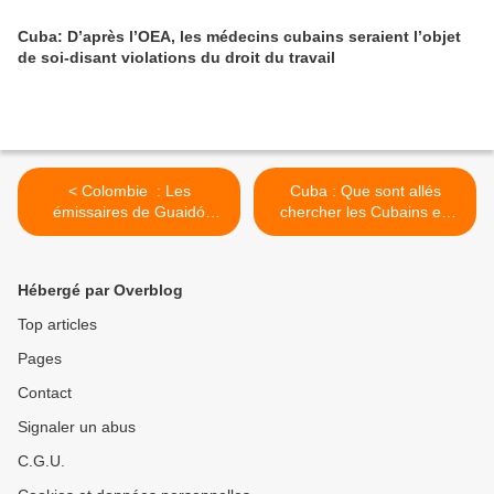
Cuba: D’après l’OEA, les médecins cubains seraient l’objet
de soi-disant violations du droit du travail
< Colombie : Les
Cuba : Que sont allés
émissaires de Guaidó
chercher les Cubains en
organisent un énorme
Afrique ? >
scandale de corruption
avec l'aide humanitaire
Hébergé par Overblog
Top articles
Pages
Contact
Signaler un abus
C.G.U.