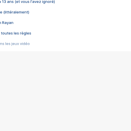
 a 13 ans (et vous l'avez ignoré)
e (littéralement)
im Rayan
 toutes les règles
s les jeux vidéo
us choquant de Rockstar ? - Le scandale BULLY
e plus moche de Steam
du RÊVE tourne au CAUCHEMAR
pendant 8 heures
it… à tort
umiliés par un jeu vidéo
ire - Final Fantasy 8
ti un empire - Age of Empires