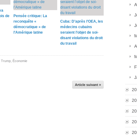
A
va
J
ois de
Pensée critique: La
reconquête «
Cuba: D’après l’OEA, les
J
démocratique » de
médecins cubains
l’Amérique latine
seraient l’objet de soi-
M
disant violations du droit
du travail
A
M
d Trump
,
Économie
F
J
Article suivant »
20
20
20
20
20