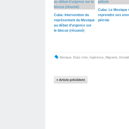
Cuba: Le Mexique 
Cuba: Intervention du
reprendre ses env
représentant du Mexique
pétrole
au débat d’urgence sur
le blocus (résumé)
Mexique
,
Etats-Unis
,
Ingérence
,
Migrants
,
Donal
« Article précédent