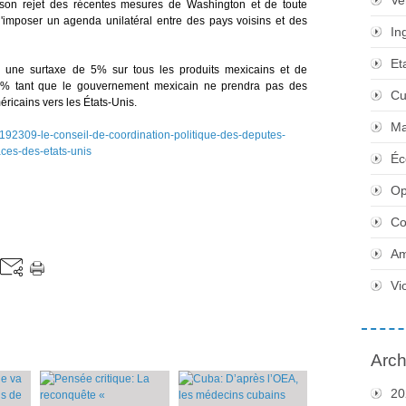
Ve
on rejet des récentes mesures de Washington et de toute
 d'imposer un agenda unilatéral entre des pays voisins et des
In
Et
 une surtaxe de 5% sur tous les produits mexicains et de
25% tant que le gouvernement mexicain ne prendra pas des
Cu
éricains vers les États-Unis.
Ma
s/192309-le-conseil-de-coordination-politique-des-deputes-
ces-des-etats-unis
Éc
Op
Co
Am
Vi
Arch
20