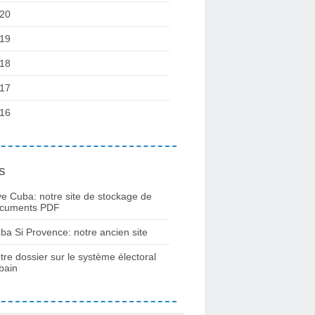
20
19
18
17
16
s
ve Cuba: notre site de stockage de
cuments PDF
ba Si Provence: notre ancien site
tre dossier sur le système électoral
bain