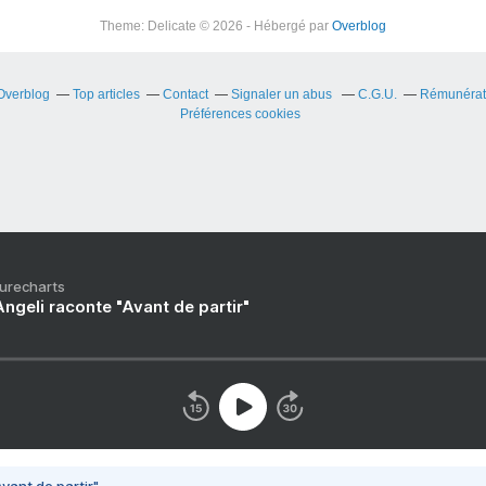
Theme: Delicate © 2026 - Hébergé par
Overblog
 Overblog
Top articles
Contact
Signaler un abus
C.G.U.
Rémunérati
Préférences cookies
Purecharts
ngeli raconte "Avant de partir"