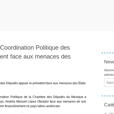
Coordination Politique des
dent face aux menaces des
News
Abonne
article
Email
 des Députés appuie le président face aux menaces des États-
ination Politique de la Chambre des Députés du Mexique a
 pays, Andrés Manuel López Obrador face aux menaces de son
Caté
r financièrement ce pays latino-américain.