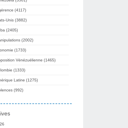
nezuela
(5301)
gérence
(4117)
ats-Unis
(3882)
ba
(2405)
nipulations
(2002)
onomie
(1733)
position Vénézuélienne
(1465)
lombie
(1333)
érique Latine
(1275)
olences
(992)
ives
26