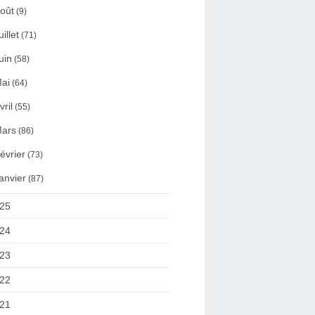
oût
(9)
uillet
(71)
uin
(58)
ai
(64)
vril
(55)
ars
(86)
évrier
(73)
anvier
(87)
25
24
23
22
21