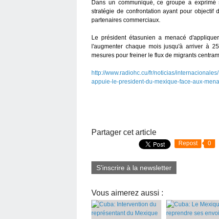
Dans un communiqué, ce groupe a exprimé s
stratégie de confrontation ayant pour objectif
partenaires commerciaux.
Le président étasunien a menacé d'appliquer
l'augmenter chaque mois jusqu'à arriver à 
mesures pour freiner le flux de migrants centram
http://www.radiohc.cu/fr/noticias/internacionale
appuie-le-president-du-mexique-face-aux-mena
Partager cet article
Repost
0
S'inscrire à la newsletter
Vous aimerez aussi :