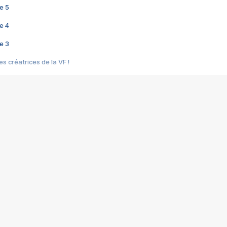
e 5
e 4
e 3
s créatrices de la VF !
e 2
e 1
e Mektoub My Love arrive enfin ! Rencontre avec Shaïn Boumedine et Sal
i : après Toni en famille
elle réalise le bouleversant Dites lui que je l'aime
ais ! Rencontre autour de Vie privée de Rebecca Zlotowski
 de Marguerite, Grave... Rencontre avec Ella Rumpf
 Les Rêveurs, un film intime sur la santé mentale
a avec un film sur le mouvement des Gilets jaunes