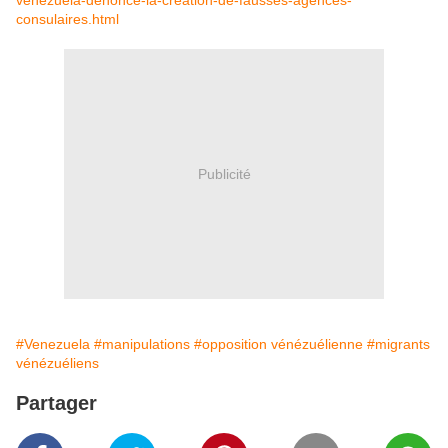
venezuela-denonce-la-creation-de-fausses-agences-
consulaires.html
Publicité
#Venezuela
#manipulations
#opposition vénézuélienne
#migrants
vénézuéliens
Partager