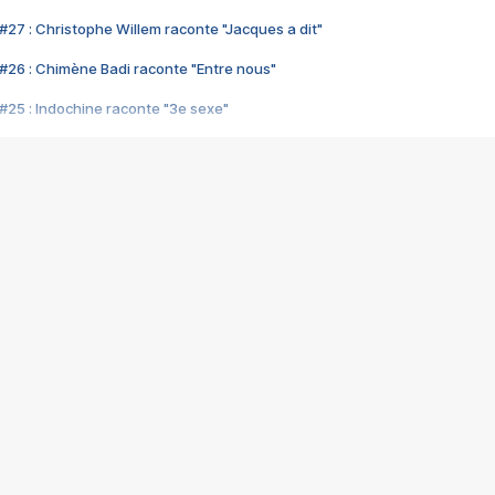
#27 : Christophe Willem raconte "Jacques a dit"
#26 : Chimène Badi raconte "Entre nous"
#25 : Indochine raconte "3e sexe"
#24 : Zaho raconte "C'est chelou"
#23 : Patrick Bruel raconte "Au café des délices"
#22 : Kyo raconte "Le chemin"
#21 : Nolwenn Leroy raconte "Cassé"
#20 : Patrick Hernandez raconte "Born to be alive"
#19 : Lorie raconte "Près de moi"
#18 : Michael Jones raconte "A nos actes manqués" (avec Jean-Jacque
#17 : Khaled raconte "Aïcha"
#16 : Corneille raconte "Parce qu'on vient de loin"