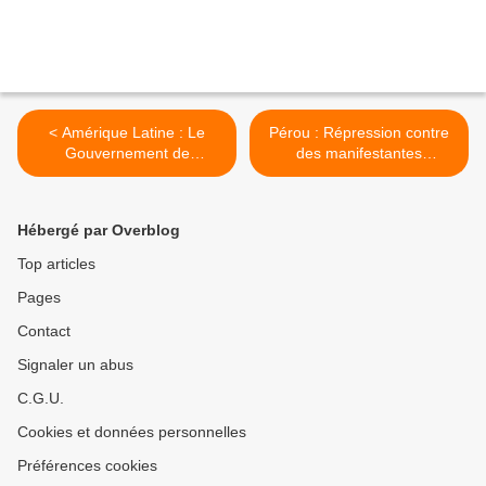
< Amérique Latine : Le
Pérou : Répression contre
Gouvernement de
des manifestantes
l'Uruguay n'appuiera pas la
opposées au projet minier
réélection de Luis Almagro
Tía María >
à la tête de l'OEA
Hébergé par Overblog
Top articles
Pages
Contact
Signaler un abus
C.G.U.
Cookies et données personnelles
Préférences cookies