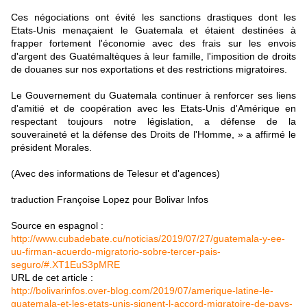
Ces négociations ont évité les sanctions drastiques dont les
Etats-Unis menaçaient le Guatemala et étaient destinées à
frapper fortement l'économie avec des frais sur les envois
d'argent des Guatémaltèques à leur famille, l'imposition de droits
de douanes sur nos exportations et des restrictions migratoires.
Le Gouvernement du Guatemala continuer à renforcer ses liens
d'amitié et de coopération avec les Etats-Unis d'Amérique en
respectant toujours notre législation, a défense de la
souveraineté et la défense des Droits de l'Homme, » a affirmé le
président Morales.
(Avec des informations de Telesur et d'agences)
traduction Françoise Lopez pour Bolivar Infos
Source en espagnol :
http://www.cubadebate.cu/noticias/2019/07/27/guatemala-y-ee-
uu-firman-acuerdo-migratorio-sobre-tercer-pais-
seguro/#.XT1EuS3pMRE
URL de cet article :
http://bolivarinfos.over-blog.com/2019/07/amerique-latine-le-
guatemala-et-les-etats-unis-signent-l-accord-migratoire-de-pays-