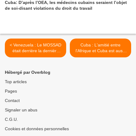
Cuba: D’après l’OEA, les médecins cubains seraient l’objet
de soi-disant violations du droit du travail
< Venezuela : Le MOSSAD
Cuba : L'amitié entre
était derrière la dernière
l'Afrique et Cuba est aussi
tentative de coup d'Etat
profonde qu'indestructible >
Hébergé par Overblog
Top articles
Pages
Contact
Signaler un abus
C.G.U.
Cookies et données personnelles