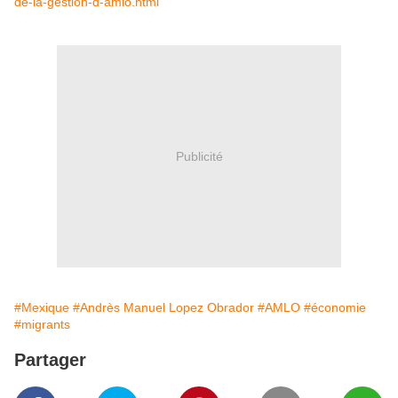
de-la-gestion-d-amlo.html
Publicité
#Mexique
#Andrès Manuel Lopez Obrador
#AMLO
#économie
#migrants
Partager