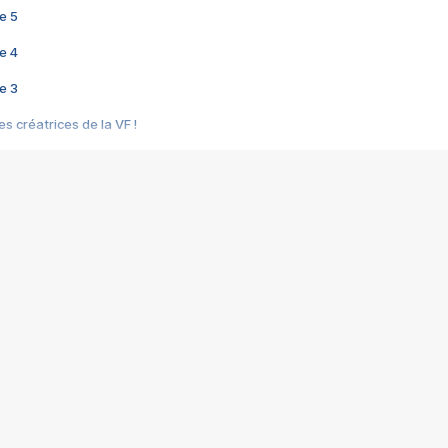
e 5
e 4
e 3
s créatrices de la VF !
e 2
e 1
e Mektoub My Love arrive enfin ! Rencontre avec Shaïn Boumedine et Sal
i : après Toni en famille
elle réalise le bouleversant Dites lui que je l'aime
ais ! Rencontre autour de Vie privée de Rebecca Zlotowski
 de Marguerite, Grave... Rencontre avec Ella Rumpf
 Les Rêveurs, un film intime sur la santé mentale