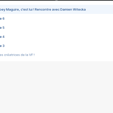
bey Maguire, c'est lui ! Rencontre avec Damien Witecka
e 6
e 5
e 4
e 3
s créatrices de la VF !
e 2
e 1
e Mektoub My Love arrive enfin ! Rencontre avec Shaïn Boumedine et Sal
i : après Toni en famille
elle réalise le bouleversant Dites lui que je l'aime
ais ! Rencontre autour de Vie privée de Rebecca Zlotowski