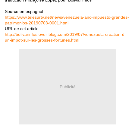
traduction Françoise Lopez pour Bolivar Infos
Source en espagnol :
https://www.telesurtv.net/news/venezuela-anc-impuesto-grandes-
patrimonios-20190703-0001.html
URL de cet article :
http://bolivarinfos.over-blog.com/2019/07/venezuela-creation-d-
un-impot-sur-les-grosses-fortunes.html
Publicité