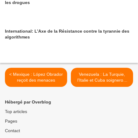
les drogues
International: L’Axe de la Résistance contre la tyrannie des
algorithmes
< Mexique : López Obrador
Venezuela : La Turquie,
reçoit des menaces
l'Italie et Cuba soigneront
les patients vénézuéliens >
Hébergé par Overblog
Top articles
Pages
Contact