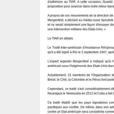
d'adhésion au TIAR. A cette occasion, Guaidó é
proposition pour avancer dans notre retour dans
A propos de ces mouvements de la direction de 
Morgenfeld, a déclaré au média russe Spoutnik :
et ce serait simplement une façon d'essayer de
une intervention militaire des Etats-Unis. »
Le TIAR en détails
Le Traité Inter-américain d'Assistance Récipro
qu'il a été signé à Río le 2 septembre 1947, ap
L'expert argentin Morgenfeld a indiqué qu'à l'
américain sous l'hégémonie des Etats-Unis dan
Actuellement, 15 membres de l'Organisation des
Brésil, le Chili, la Colombie et le Pérou font part
Cependant, ce traité s'est considérablement affa
Nicaragua le Venezuela en 2012 et Cuba a fait
Ce traité établit que les pays signataires c
pacifiques aux conflits. De même, dans son artic
contre un Etat américain sera considérée comme 