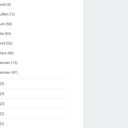
oût
(9)
uillet
(71)
uin
(58)
ai
(64)
vril
(55)
ars
(86)
évrier
(73)
anvier
(87)
25
24
23
22
21