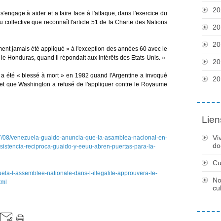
20
ngage à aider et a faire face à l'attaque, dans l'exercice du
ou collective que reconnaît l'article 51 de la Charte des Nations
20
20
ment jamais été appliqué » à l'exception des années 60 avec le
 le Honduras, quand il répondait aux intérêts des Etats-Unis. »
20
té a été « blessé à mort » en 1982 quand l'Argentine a invoqué
20
et que Washington a refusé de l'appliquer contre le Royaume
Lien
Vi
7/08/venezuela-guaido-anuncia-que-la-asamblea-nacional-en-
do
sistencia-reciproca-guaido-y-eeuu-abren-puertas-para-la-
Cu
uela-l-assemblee-nationale-dans-l-illegalite-approuvera-le-
No
tml
cu