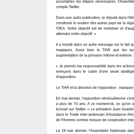
accomplies les étapes nécessaires, l'Assemb
compte Twitter.
Dans une autre publication, le député dans l'ill
construire le soutien des autres pays de la ré
l'OEA. Notre objectif est de mobiliser et d'au
atteindre notre objectif. »
Il a insisté dans un autre message sur le fait qu
magiques. Aussi bien le TIAR que les au
augmentation de la pression interne et externe. 
« Je prends ma responsabilité dans les action
exerçons dans le cadre d'une seule stratégi
d'opposition.
Le TIAR et la direction de l'opposition : masquer 
En mai dernier, l'opposition vénézuélienne s'es
a plus de 70 ans. A ce moment-là, ce qu'on a
écrivait sur Twitter: « Le président Juan Guaid
dans le Traité Inter-américain d'Assistance Ré
de l'Homme comme mesure de coopération inter
Le 28 mai dernier, l'Assemblée Nationale dans 