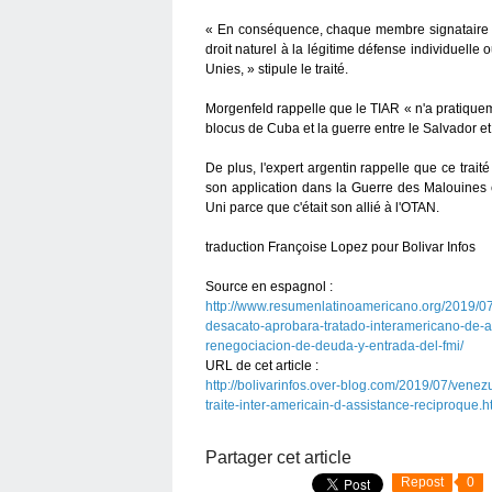
« En conséquence, chaque membre signataire s'e
droit naturel à la légitime défense individuelle 
Unies, » stipule le traité.
Morgenfeld rappelle que le TIAR « n'a pratique
blocus de Cuba et la guerre entre le Salvador et
De plus, l'expert argentin rappelle que ce trai
son application dans la Guerre des Malouines 
Uni parce que c'était son allié à l'OTAN.
traduction Françoise Lopez pour Bolivar Infos
Source en espagnol :
http://www.resumenlatinoamericano.org/2019/0
desacato-aprobara-tratado-interamericano-de-a
renegociacion-de-deuda-y-entrada-del-fmi/
URL de cet article :
http://bolivarinfos.over-blog.com/2019/07/venez
traite-inter-americain-d-assistance-reciproque.h
Partager cet article
Repost
0