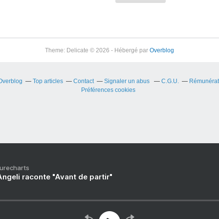
Theme: Delicate © 2026 - Hébergé par
Overblog
 Overblog
Top articles
Contact
Signaler un abus
C.G.U.
Rémunérati
Préférences cookies
Purecharts
ngeli raconte "Avant de partir"