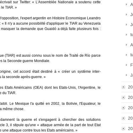
crivait sur Twitter: « L'Assemblée Nationale a soutenu cette
A
 le TIAR. »
J
l'opposition, l'expert argentin en Histoire Economique Leandro
 « Il n'y a aucune possibilité d'appliquer le TIAR au Venezuela
J
 masquer la demande que Guaidó a déjà faite plusieurs fois :
M
A
M
que (TIAR) est aussi connu sous le nom de Traité de Río parce
rès la Seconde guerre Mondiale.
F
origine, cet accord était destiné à « créer un système inter-
J
s la seconde après-guerre. »
20
 Etats Américains (OEA) dont les Etats-Unis, l'Argentine, le
ie du TIAR.
20
ibli. Le Mexique l'a quitté en 2002, la Bolivie, l'Equateur, le
20
 la même chose.
20
ondamnent la guerre et s'engagent à chercher des solutions
le 3, il stipule qu'une « attaque armée de la part de tout Etat
20
une attaque contre tous les Etats américains. »