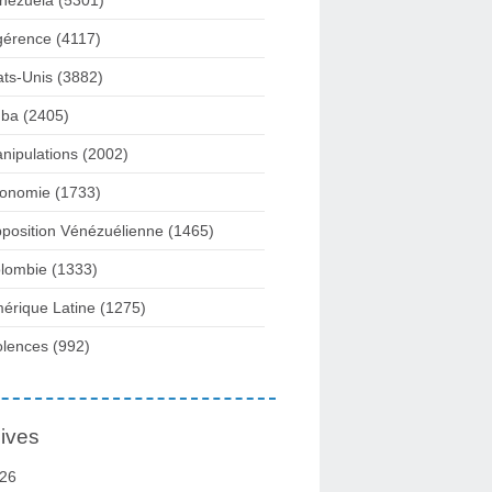
nezuela
(5301)
gérence
(4117)
ats-Unis
(3882)
ba
(2405)
nipulations
(2002)
onomie
(1733)
position Vénézuélienne
(1465)
lombie
(1333)
érique Latine
(1275)
olences
(992)
ives
26