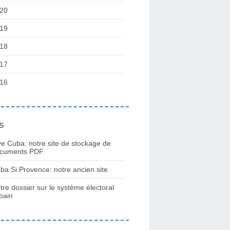
20
19
18
17
16
s
ve Cuba: notre site de stockage de
cuments PDF
ba Si Provence: notre ancien site
tre dossier sur le système électoral
bain