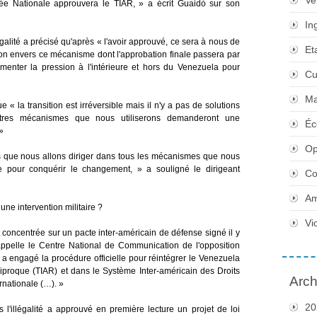
Ve
lée Nationale approuvera le TIAR, » a écrit Guaidó sur son
In
égalité a précisé qu'après « l'avoir approuvé, ce sera à nous de
Et
gion envers ce mécanisme dont l'approbation finale passera par
gmenter la pression à l'intérieure et hors du Venezuela pour
Cu
Ma
e « la transition est irréversible mais il n'y a pas de solutions
tres mécanismes que nous utiliserons demanderont une
Éc
»
Op
s que nous allons diriger dans tous les mécanismes que nous
e pour conquérir le changement, » a souligné le dirigeant
Co
Am
une intervention militaire ?
Vi
t concentrée sur un pacte inter-américain de défense signé il y
ppelle le Centre National de Communication de l'opposition
ó a engagé la procédure officielle pour réintégrer le Venezuela
ciproque (TIAR) et dans le Système Inter-américain des Droits
Arch
nationale (…). »
20
l'illégalité a approuvé en première lecture un projet de loi