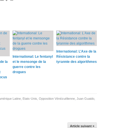
International: L’Axe de la
International: Le fentanyl
Résistance contre la
de la
et le mensonge de la
tyrannie des algorithmes
guerre contre les
t
drogues
locus
Amérique Latine
,
Etats-Unis
,
Opposition Vénézuélienne
,
Juan Guaido
,
Article suivant »