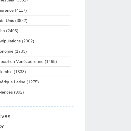
nezuela
(5301)
gérence
(4117)
ats-Unis
(3882)
ba
(2405)
nipulations
(2002)
onomie
(1733)
position Vénézuélienne
(1465)
lombie
(1333)
érique Latine
(1275)
olences
(992)
ives
26