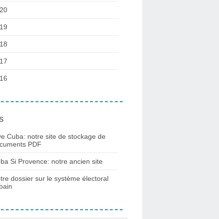
20
19
18
17
16
s
ve Cuba: notre site de stockage de
cuments PDF
ba Si Provence: notre ancien site
tre dossier sur le système électoral
bain