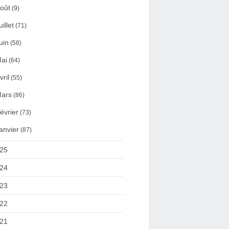
oût
(9)
uillet
(71)
uin
(58)
ai
(64)
vril
(55)
ars
(86)
évrier
(73)
anvier
(87)
25
24
23
22
21