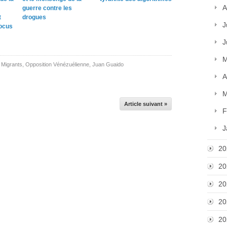
A
guerre contre les
t
drogues
J
locus
J
M
,
Migrants
,
Opposition Vénézuélienne
,
Juan Guaido
A
M
Article suivant »
F
J
20
20
20
20
20