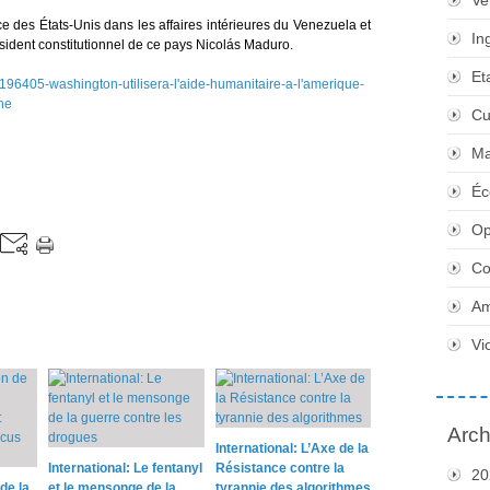
Ve
ce des États-Unis dans les affaires intérieures du Venezuela et
In
sident constitutionnel de ce pays Nicolás Maduro.
Et
s/196405-washington-utilisera-l'aide-humanitaire-a-l'amerique-
ne
Cu
Ma
Éc
Op
Co
Am
Vi
Arch
International: L’Axe de la
International: Le fentanyl
Résistance contre la
20
de la
et le mensonge de la
tyrannie des algorithmes