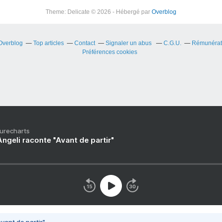
Theme: Delicate © 2026 - Hébergé par
Overblog
 Overblog
Top articles
Contact
Signaler un abus
C.G.U.
Rémunérati
Préférences cookies
Purecharts
ngeli raconte "Avant de partir"