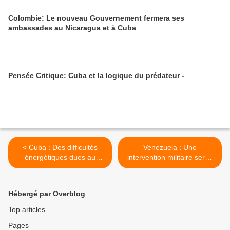
Colombie: Le nouveau Gouvernement fermera ses
ambassades au Nicaragua et à Cuba
Pensée Critique: Cuba et la logique du prédateur -
< Cuba : Des difficultés
Venezuela : Une
énergétiques dues au
intervention militaire serait
harcèlement de l'Empire
la destruction de l'Amérique
du Sud >
Hébergé par Overblog
Top articles
Pages