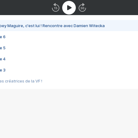
bey Maguire, c'est lui ! Rencontre avec Damien Witecka
e 6
e 5
e 4
e 3
s créatrices de la VF !
e 2
e 1
e Mektoub My Love arrive enfin ! Rencontre avec Shaïn Boumedine et Sal
i : après Toni en famille
elle réalise le bouleversant Dites lui que je l'aime