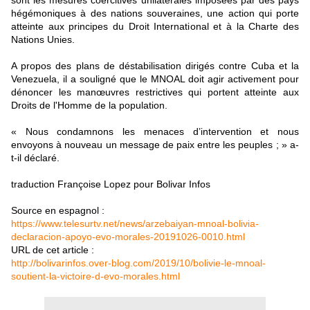
sont les mesures coercitives unilatérales imposées par des pays
hégémoniques à des nations souveraines, une action qui porte
atteinte aux principes du Droit International et à la Charte des
Nations Unies.
A propos des plans de déstabilisation dirigés contre Cuba et la
Venezuela, il a souligné que le MNOAL doit agir activement pour
dénoncer les manœuvres restrictives qui portent atteinte aux
Droits de l'Homme de la population.
« Nous condamnons les menaces d’intervention et nous
envoyons à nouveau un message de paix entre les peuples ; » a-
t-il déclaré.
traduction Françoise Lopez pour Bolivar Infos
Source en espagnol :
https://www.telesurtv.net/news/arzebaiyan-mnoal-bolivia-
declaracion-apoyo-evo-morales-20191026-0010.html
URL de cet article :
http://bolivarinfos.over-blog.com/2019/10/bolivie-le-mnoal-
soutient-la-victoire-d-evo-morales.html