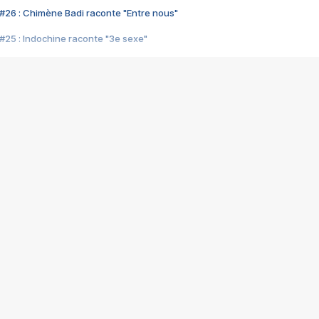
#26 : Chimène Badi raconte "Entre nous"
#25 : Indochine raconte "3e sexe"
#24 : Zaho raconte "C'est chelou"
#23 : Patrick Bruel raconte "Au café des délices"
#22 : Kyo raconte "Le chemin"
#21 : Nolwenn Leroy raconte "Cassé"
#20 : Patrick Hernandez raconte "Born to be alive"
#19 : Lorie raconte "Près de moi"
#18 : Michael Jones raconte "A nos actes manqués" (avec Jean-Jacque
#17 : Khaled raconte "Aïcha"
#16 : Corneille raconte "Parce qu'on vient de loin"
#15 : Indochine raconte "L'aventurier"