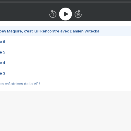
bey Maguire, c'est lui ! Rencontre avec Damien Witecka
e 6
e 5
e 4
e 3
s créatrices de la VF !
e 2
e 1
e Mektoub My Love arrive enfin ! Rencontre avec Shaïn Boumedine et Sal
i : après Toni en famille