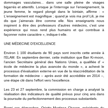
dommages vasculaires... dans une salle pleine de visages
bigarrés et attentifs. Lorsque je l'interroge sur l'enseignement, la
jeune femme, le regard plongé dans le lointain, affirme : «
L'enseignement est magnifique ; quand je vois ma prof Lili, je me
dis que j’aimerais être comme elle. Nos enseignants nous
inspirent à être des professeurs d'autres médecins, c'est une
expérience qui nous rend plus humains et qui contribue à
façonner notre caractère », indique-t-elle.
UNE MÉDECINE D’EXCELLENCE
Environ 1 100 étudiants de 90 pays sont inscrits cette année à
l'ELAM. En septembre dernier, cette institution que Ban Ki-moon,
l'ancien Secrétaire général des Nations Unies, a qualifiée d' «
école de médecine la plus avancée du monde », a achevé le
processus d'évaluation externe en vue de la réaccréditation de la
formation de médecine – après avoir été accréditée en 2014 –,
une étape clé dans l'effort vers l'excellence.
Les 23 et 27 septembre, la commission en charge a analysé la
réalisation des indicateurs de qualité prévus pour cinq ans dans
la poursuite du perfectionnement des processus substantiels.
Parmi ces démarches, Orietta Martinez Chacon, présidente du