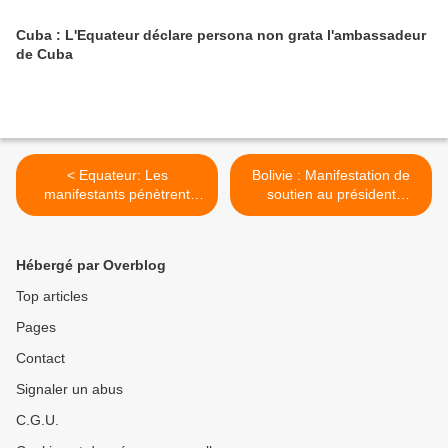
Cuba : L'Equateur déclare persona non grata l'ambassadeur
de Cuba
< Equateur: Les
Bolivie : Manifestation de
manifestants pénètrent
soutien au président
dans les bureau du FMI à
Bolivien Evo MORALES et à
Quito
la Résistance des peuples
Autochtones d’ABYA YALA
Hébergé par Overblog
(Amérique). >
Top articles
Pages
Contact
Signaler un abus
C.G.U.