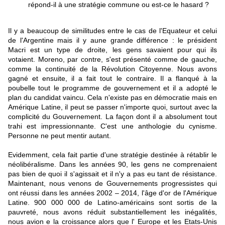
répond-il à une stratégie commune ou est-ce le hasard ?
Il y a beaucoup de similitudes entre le cas de l'Equateur et celui
de l'Argentine mais il y aune grande différence : le président
Macri est un type de droite, les gens savaient pour qui ils
votaient. Moreno, par contre, s'est présenté comme de gauche,
comme la continuité de la Révolution Citoyenne. Nous avons
gagné et ensuite, il a fait tout le contraire. Il a flanqué à la
poubelle tout le programme de gouvernement et il a adopté le
plan du candidat vaincu. Cela n'existe pas en démocratie mais en
Amérique Latine, il peut se passer n'importe quoi, surtout avec la
complicité du Gouvernement. La façon dont il a absolument tout
trahi est impressionnante. C'est une anthologie du cynisme.
Personne ne peut mentir autant.
Evidemment, cela fait partie d'une stratégie destinée à rétablir le
néolibéralisme. Dans les années 90, les gens ne comprenaient
pas bien de quoi il s'agissait et il n'y a pas eu tant de résistance.
Maintenant, nous venons de Gouvernements progressistes qui
ont réussi dans les années 2002 – 2014, l'âge d'or de l'Amérique
Latine. 900 000 000 de Latino-américains sont sortis de la
pauvreté, nous avons réduit substantiellement les inégalités,
nous avion e la croissance alors que l' Europe et les Etats-Unis