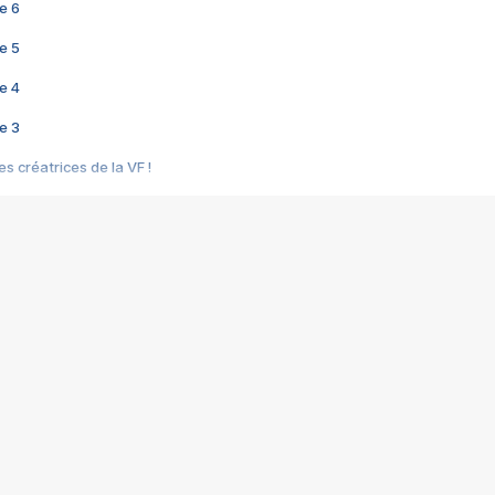
e 6
e 5
e 4
e 3
s créatrices de la VF !
e 2
e 1
e Mektoub My Love arrive enfin ! Rencontre avec Shaïn Boumedine et Sal
i : après Toni en famille
elle réalise le bouleversant Dites lui que je l'aime
ais ! Rencontre autour de Vie privée de Rebecca Zlotowski
 de Marguerite, Grave... Rencontre avec Ella Rumpf
 Les Rêveurs, un film intime sur la santé mentale