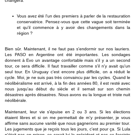
changera.
Vous avez été l'un des premiers à parler de la restauration
conservatrice. Pensez-vous que cette vague soit terminée
et qu'il commence à y avoir des changements dans la
région ?
Bien sûr. Maintenant, il ne faut pas s'endormir sur nos lauriers.
Les PASO en Argentine ont été importantes. Les sondages
donnent à Evo un avantage confortable mais s'il y a un second
tour, ce sera difficile. Il faut travailler comme s'il n'y avait qu'un
seul tour. En Uruguay c'est encore plus difficile, on a réduit le
cycle. Moi, je ne suis pas très convaincu par les cycles. Quand le
néolibéralisme est arrivé, à la fin des années 80, il est resté avec
nous jusqu'au début du siècle et il semait sur son chemin
désastres après désastres. Nous avons eu la longue et triste nuit
néolibérale.
Maintenant, leur vie s'épuise en 2 ou 3 ans. Si les élections
étaient libres et si on me permettait de m'y présenter, je vous
affirme sans aucune vanité que nous gagnerions au premier tour.
Les jugements que je reçois tous les jours, c'est pour ça. Si Lula
n'était pas en prison, ce serait lui le président et pas ce fasciste