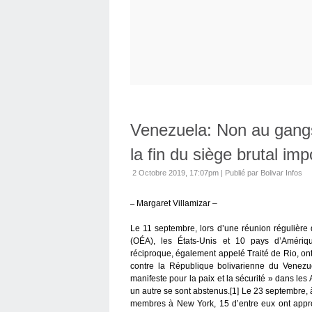
Venezuela: Non au gangs
la fin du siège brutal i
2 Octobre 2019, 17:07pm
|
Publié par Bolivar Infos
–
Margaret Villamizar –
Le 11 septembre, lors d’une réunion régulière
(OÉA), les États-Unis et 10 pays d’Amérique
réciproque, également appelé Traité de Rio, on
contre la République bolivarienne du Venezu
manifeste pour la paix et la sécurité » dans le
un autre se sont abstenus.[1] Le 23 septembre, 
membres à New York, 15 d’entre eux ont appro