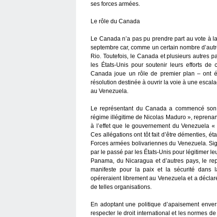
ses forces armées.
Le rôle du Canada
Le Canada n’a pas pu prendre part au vote à l
septembre car, comme un certain nombre d’autre
Rio. Toutefois, le Canada et plusieurs autres 
les États-Unis pour soutenir leurs efforts 
Canada joue un rôle de premier plan – ont é
résolution destinée à ouvrir la voie à une escal
au Venezuela.
Le représentant du Canada a commencé son i
régime illégitime de Nicolas Maduro », reprenan
à l’effet que le gouvernement du Venezuela « p
Ces allégations ont tôt fait d’être démenties, é
Forces armées bolivariennes du Venezuela. Signa
par le passé par les États-Unis pour légitimer 
Panama, du Nicaragua et d’autres pays, le re
manifeste pour la paix et la sécurité dans
opéreraient librement au Venezuela et a déclar
de telles organisations.
En adoptant une politique d’apaisement enver
respecter le droit international et les normes 