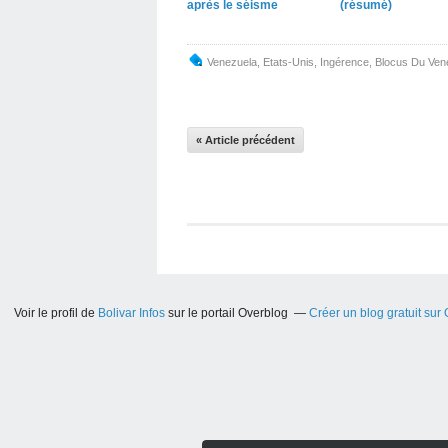
après le séisme
(résumé)
Venezuela
,
Etats-Unis
,
Ingérence
,
Blocus Du Ven
« Article précédent
Voir le profil de
Bolivar Infos
sur le portail Overblog
Créer un blog gratuit sur