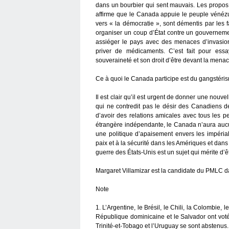
dans un bourbier qui sent mauvais. Les propos 
affirme que le Canada appuie le peuple vénézu
vers « la démocratie », sont démentis par les f
organiser un coup d’État contre un gouvernemen
assiéger le pays avec des menaces d’invasion
priver de médicaments. C’est fait pour ess
souveraineté et son droit d’être devant la menac
Ce à quoi le Canada participe est du gangstérism
Il est clair qu’il est urgent de donner une nouve
qui ne contredit pas le désir des Canadiens d
d’avoir des relations amicales avec tous les pe
étrangère indépendante, le Canada n’aura aucun
une politique d’apaisement envers les impéria
paix et à la sécurité dans les Amériques et dan
guerre des États-Unis est un sujet qui mérite d’
Margaret Villamizar est la candidate du PMLC d
Note
1. L’Argentine, le Brésil, le Chili, la Colombie, 
République dominicaine et le Salvador ont voté
Trinité-et-Tobago et l’Uruguay se sont abstenus