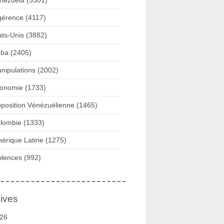
nezuela
(5301)
gérence
(4117)
ats-Unis
(3882)
ba
(2405)
nipulations
(2002)
onomie
(1733)
position Vénézuélienne
(1465)
lombie
(1333)
érique Latine
(1275)
olences
(992)
ives
26