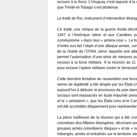
recours à la force. L’Uruguay s’est opposé à la 
que Trinité-et-Tobago s’est abstenue.
Le traité de Rio, instrument d’intervention étran
Ce traité, une relique de la guerre froide dé
1947 à l’Amérique latine et aux Caraïbes pa
communisme » dans leur « arrière-cour ». Le trai
d’entre eux fait l’objet d’une attaque armée, 
de la charte de l’OTAN, selon laquelle une att
permet l’autorisation d’une série de mesures p
recours à la force militaire. À la réunion du
pour exclure l’option militaire contre le Venezuel
Cette dernière tentative de rassembler une force
vernis de légitimité a été dirigée par les État
aujourd’hui à détruire le processus de paix dans
sociaux sont massacrés en toute impunité pres
et le « président », que les États-Unis et le 
ont été accrédités illégalement pour représente
La pièce maîtresse de la réunion qui a été co
colombien des Affaires étrangères, décrivant s
groupes armés colombiens illégaux » et de « n
hébergés, armés et entraînés sur le territoire