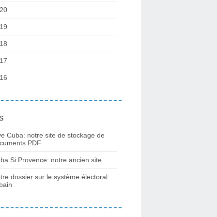
20
19
18
17
16
s
ve Cuba: notre site de stockage de
cuments PDF
ba Si Provence: notre ancien site
tre dossier sur le système électoral
bain