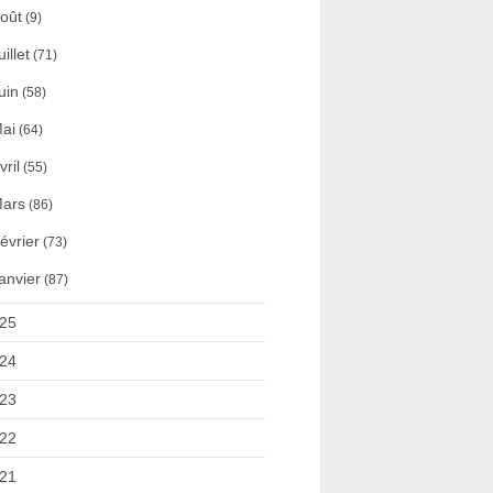
oût
(9)
uillet
(71)
uin
(58)
ai
(64)
vril
(55)
ars
(86)
évrier
(73)
anvier
(87)
25
24
23
22
21