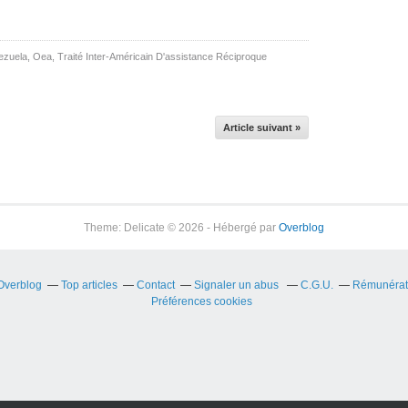
ezuela
,
Oea
,
Traité Inter-Américain D'assistance Réciproque
Article suivant »
Theme: Delicate © 2026 - Hébergé par
Overblog
 Overblog
Top articles
Contact
Signaler un abus
C.G.U.
Rémunérati
Préférences cookies