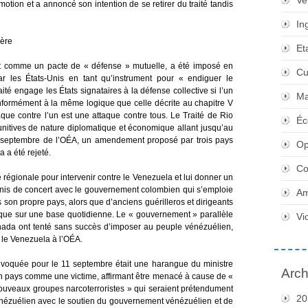
Ve
motion et a annoncé son intention de se retirer du traité tandis
In
gère
Et
crit comme un pacte de « défense » mutuelle, a été imposé en
Cu
r les États-Unis en tant qu’instrument pour « endiguer le
té engage les États signataires à la défense collective si l’un
Ma
conformément à la même logique que celle décrite au chapitre V
aque contre l’un est une attaque contre tous. Le Traité de Rio
Éc
unitives de nature diplomatique et économique allant jusqu’au
 11 septembre de l’OÉA, un amendement proposé par trois pays
Op
a a été rejeté.
Co
 régionale pour intervenir contre le Venezuela et lui donner un
s-Unis de concert avec le gouvernement colombien qui s’emploie
Am
 son propre pays, alors que d’anciens guérilleros et dirigeants
que sur une base quotidienne. Le « gouvernement » parallèle
Vi
Canada ont tenté sans succès d’imposer au peuple vénézuélien,
r le Venezuela à l’OÉA.
nvoquée pour le 11 septembre était une harangue du ministre
Arch
on pays comme une victime, affirmant être menacé à cause de «
ouveaux groupes narcoterroristes » qui seraient prétendument
20
 vénézuélien avec le soutien du gouvernement vénézuélien et de