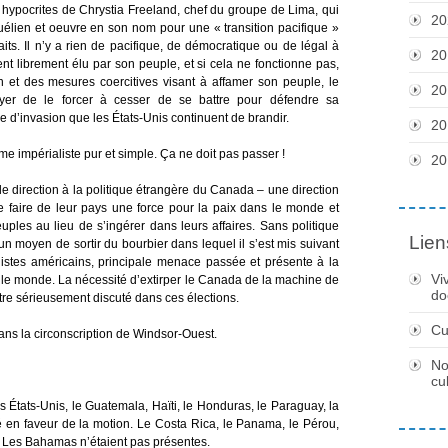
hypocrites de Chrystia Freeland, chef du groupe de Lima, qui
20
élien et oeuvre en son nom pour une « transition pacifique »
aits. Il n’y a rien de pacifique, de démocratique ou de légal à
20
t librement élu par son peuple, et si cela ne fonctionne pas,
 et des mesures coercitives visant à affamer son peuple, le
20
ayer de le forcer à cesser de se battre pour défendre sa
e d’invasion que les États-Unis continuent de brandir.
20
e impérialiste pur et simple. Ça ne doit pas passer !
20
lle direction à la politique étrangère du Canada – une direction
e faire de leur pays une force pour la paix dans le monde et
uples au lieu de s’ingérer dans leurs affaires. Sans politique
Lien
 moyen de sortir du bourbier dans lequel il s’est mis suivant
listes américains, principale menace passée et présente à la
Vi
s le monde. La nécessité d’extirper le Canada de la machine de
do
être sérieusement discuté dans ces élections.
Cu
ans la circonscription de Windsor-Ouest.
No
cu
les États-Unis, le Guatemala, Haïti, le Honduras, le Paraguay, la
 en faveur de la motion. Le Costa Rica, le Panama, le Pérou,
. Les Bahamas n’étaient pas présentes.