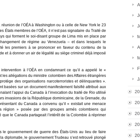
A
J
a réunion de l’OÉA à Washington ou à celle de New York le 23
J
s États membres de l’OÉA, il n’est pas signataire du Traité de
pays qui forment le soi-disant groupe de Lima mis en place par
M
de changement de régime au Venezuela – et dans lesquels le
A
té les premiers à se prononcer en faveur du contenu de la
ade et à donner un air de légalité au siège criminel déjà imposé
M
F
ntervention à l’OÉA en condamnant ce qu’il a appelé le «
t les allégations du ministre colombien des Affaires étrangères
J
rotège des organisations narcoterroristes et délinquantes ».
tant basées sur un document manifestement falsifié attribué aux
20
lant l’appui du Canada à l’invocation du traité de Rio utilisé
leurs invasions de la République dominicaine, de la Grenade, du
20
présentant du Canada a convenu qu’il « existait une menace
 la région » posée par des groupes armés colombiens qui
20
é que le Canada partageait l’intérêt de la Colombie à réprimer
20
s le gouvernement de guerre des États-Unis au lieu de faire
20
de la diplomatie, le gouvernement Trudeau s’est retrouvé plongé