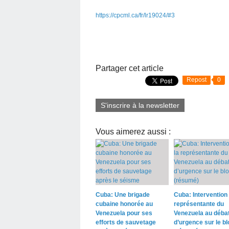
https://cpcml.ca/fr/lr19024/#3
Partager cet article
Repost
0
S'inscrire à la newsletter
Vous aimerez aussi :
Cuba: Une brigade
Cuba: Intervention 
cubaine honorée au
représentante du
Venezuela pour ses
Venezuela au déba
efforts de sauvetage
d’urgence sur le b