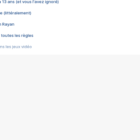
 a 13 ans (et vous l'avez ignoré)
e (littéralement)
im Rayan
 toutes les règles
s les jeux vidéo
us choquant de Rockstar ? - Le scandale BULLY
e plus moche de Steam
du RÊVE tourne au CAUCHEMAR
pendant 8 heures
it… à tort
umiliés par un jeu vidéo
ire - Final Fantasy 8
ti un empire - Age of Empires