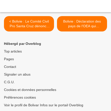
< Bolivie : Le Comité Civil
Bolivie : Déclaration des
Pro Santa Cruz dénoncé
pays de l'OEA qui
pour actes de torture
soutiennent l'audit des
élections et appellent à
l'arrêt de la violence >
Hébergé par Overblog
Top articles
Pages
Contact
Signaler un abus
C.G.U.
Cookies et données personnelles
Préférences cookies
Voir le profil de Bolivar Infos sur le portail Overblog