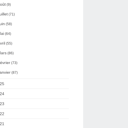
oût
(9)
uillet
(71)
uin
(58)
ai
(64)
vril
(55)
ars
(86)
évrier
(73)
anvier
(87)
25
24
23
22
21