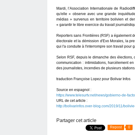
Mardi, l’Association Internationale de Radiodi
qu'elle « observe avec une grande inquiétude 
médias » survenus en territoire bolivien et de
« garantir le libre exercice du travail journalistiq
Reporters sans Frontières (RSF) a également dé
électorale et la démission d'Evo Morales, la pr
qui l'a conduite à l'interrompre son travail pour g
Selon RSF, depuis le dimanche des élections, on
communication : intimidations, harcèlement en 
des journalistes, incendies de plusieurs stations 
traduction Françoise Lopez pour Bolivar Infos
Source en espagnol :
https://www.telesurtv.net/news/gobierno-de-fac
URL de cet article :
http://bolivarinfos.over-blog.com/2019/11/boliv
Partager cet article
Repost
0