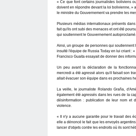
« Ce que font certains journalistes boliviens o
doivent en répondre devant la loi bolivienne, » a 
le ministre du Gouvernement va prendre les mes
Plusieurs médias internationaux présents dan
fait qu'ils ont subi des menaces et ont été pours
qui soutiennent le Gouvernement autoproclamé
Ainsi, un groupe de personnes qui soutiennent l
insulté l'équipe de Russia Today en lui criant :
Francisco Guaita essayait de donner des informat
Un peu avant la déclaration de la fonctionn
mercredi a été agressé alors qu'il faisait son tr
allait évacuer son équipe dans es prochaines he
La veille, le journaliste Rolando Graña, d'Am
également été agressés dans les rues de la cap
désinformation : publication de leur nom et d
violence.
« Il n'y a aucune garantie pour le travail des 
elle a dénoncé le fait que les envoyés argentins
lancer d'objets contre les endroits où ils sont 