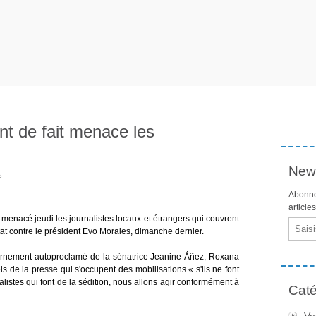
nt de fait menace les
News
s
Abonne
article
menacé jeudi les journalistes locaux et étrangers qui couvrent
Email
tat contre le président Evo Morales, dimanche dernier.
ernement autoproclamé de la sénatrice Jeanine Áñez, Roxana
ls de la presse qui s'occupent des mobilisations « s'ils ne font
nalistes qui font de la sédition, nous allons agir conformément à
Caté