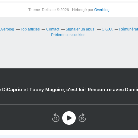
Theme: Delicate © 2026 - Hébergé par
Overblog
 Overblog
Top articles
Contact
Signaler un abus
C.G.U.
Rémunérati
Préférences cookies
 DiCaprio et Tobey Maguire, c'est lui ! Rencontre avec Dam