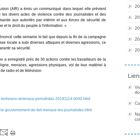
20
ffusion (AIR) a émis un communiqué dans lequel elle prévient
les divers actes de violence contre des journalistes et des
20
mande aux autorités par intérim et aux forces de sécurité de
ue et le droit du peuple à l'information. »
20
noncé cette semaine le fait que depuis la fin de la campagne
20
esse locale a subi diverses attaques et diverses agressions, ce
arantir sa sécurité.
20
 a enregistré près de 30 actions contre les travailleurs de la
ligne, menaces, agressions physiques, vol de leur matériel à
de radio et de télévision.
Lien
Vi
do
to-boliviano-amenaza-periodistas-20191114-0040.html
Cu
ie-le-gouvernement-de-fait-menace-les-journalistes.html
No
cu