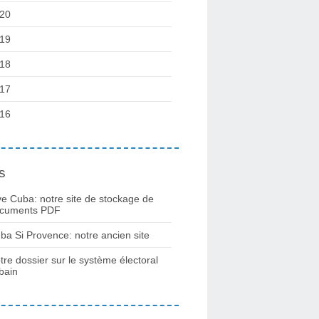
20
19
18
17
16
s
ve Cuba: notre site de stockage de
cuments PDF
ba Si Provence: notre ancien site
tre dossier sur le système électoral
bain