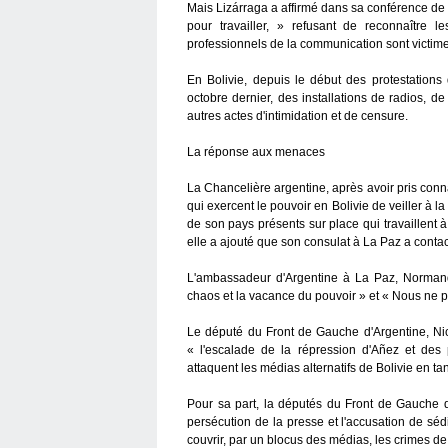
Mais Lizárraga a affirmé dans sa conférence de 
pour travailler, » refusant de reconnaître 
professionnels de la communication sont victime
En Bolivie, depuis le début des protestations
octobre dernier, des installations de radios, d
autres actes d'intimidation et de censure.
La réponse aux menaces
La Chancelière argentine, après avoir pris conn
qui exercent le pouvoir en Bolivie de veiller à l
de son pays présents sur place qui travaillent 
elle a ajouté que son consulat à La Paz a contact
L'ambassadeur d'Argentine à La Paz, Normando
chaos et la vacance du pouvoir » et « Nous ne po
Le député du Front de Gauche d'Argentine, Ni
« l'escalade de la répression d'Añez et des p
attaquent les médias alternatifs de Bolivie en tan
Pour sa part, la députés du Front de Gauche 
persécution de la presse et l'accusation de sédi
couvrir, par un blocus des médias, les crimes d