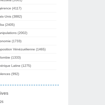
nezuela
(5301)
gérence
(4117)
ats-Unis
(3882)
ba
(2405)
nipulations
(2002)
onomie
(1733)
position Vénézuélienne
(1465)
lombie
(1333)
érique Latine
(1275)
olences
(992)
ives
26