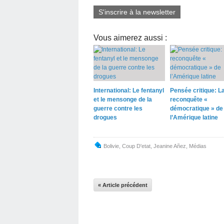
S'inscrire à la newsletter
Vous aimerez aussi :
International: Le fentanyl
Pensée critique: L
et le mensonge de la
reconquête «
guerre contre les
démocratique » de
drogues
l’Amérique latine
Bolivie
,
Coup D'etat
,
Jeanine Añez
,
Médias
« Article précédent