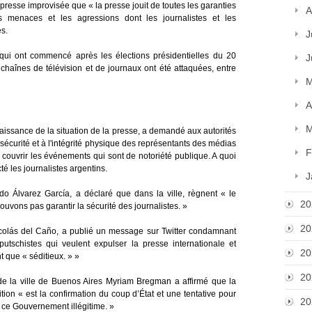
presse improvisée que « la presse jouit de toutes les garanties
A
les menaces et les agressions dont les journalistes et les
s.
J
 qui ont commencé après les élections présidentielles du 20
J
e chaînes de télévision et de journaux ont été attaquées, entre
M
A
M
aissance de la situation de la presse, a demandé aux autorités
a sécurité et à l'intégrité physique des représentants des médias
F
à couvrir les événements qui sont de notoriété publique. A quoi
é les journalistes argentins.
J
 Álvarez García, a déclaré que dans la ville, règnent « le
20
uvons pas garantir la sécurité des journalistes. »
20
colás del Caño, a publié un message sur Twitter condamnant
utschistes qui veulent expulser la presse internationale et
20
t que « séditieux. » »
20
de la ville de Buenos Aires Myriam Bregman a affirmé que la
tion « est la confirmation du coup d’État et une tentative pour
20
e ce Gouvernement illégitime. »