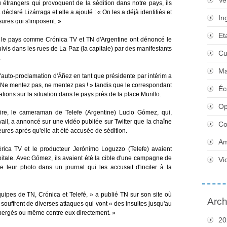
Ve
u étrangers qui provoquent de la sédition dans notre pays, ils
déclaré Lizárraga et elle a ajouté : « On les a déjà identifiés et
In
ures qui s'imposent. »
Et
s le pays comme Crónica TV et TN d'Argentine ont dénoncé le
uivis dans les rues de La Paz (la capitale) par des manifestants
Cu
.
Ma
'auto-proclamation d'Áñez en tant que présidente par intérim a
 « Ne mentez pas, ne mentez pas ! » tandis que le correspondant
Éc
ions sur la situation dans le pays près de la place Murillo.
Op
aire, le cameraman de Telefe (Argentine) Lucio Gómez, qui,
avail, a annoncé sur une vidéo publiée sur Twitter que la chaîne
Co
ures après qu'elle ait été accusée de sédition.
Am
érica TV et le producteur Jerónimo Loguzzo (Telefe) avaient
itale. Avec Gómez, ils avaient été la cible d'une campagne de
Vi
e leur photo dans un journal qui les accusait d'inciter à la
équipes de TN, Crónica et Telefé, » a publié TN sur son site où
Arch
 souffrent de diverses attaques qui vont « des insultes jusqu'au
hébergés ou même contre eux directement. »
20