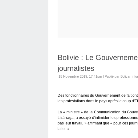
Bolivie : Le Gouverneme
journalistes
15 Novembre 2019, 17:41pm
|
Publié par Bolivar Info
Des fonctionnaires du Gouvernement de fait ont 
les protestations dans le pays après le coup d'E
La « ministre » de la Communication du Gouv
Lizárraga, a essayé d'intimider les professionne
pas leur travail, » affirmant que « pour ces jour
la loi. »