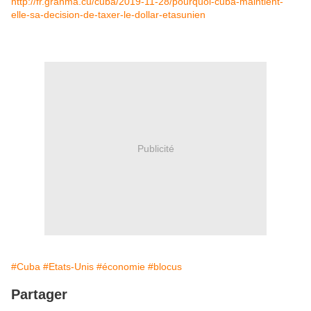
http://fr.granma.cu/cuba/2019-11-28/pourquoi-cuba-maintient-
elle-sa-decision-de-taxer-le-dollar-etasunien
Publicité
#Cuba
#Etats-Unis
#économie
#blocus
Partager