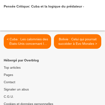
Pensée Critique: Cuba et la logique du prédateur -
< Cuba : Les calomnies des
Bolivie : Celui qui pourrait
États-Unis concernant le
succéder à Evo Morales >
contre-révolutionnaire José
Daniel Ferrer réduites à
néant
Hébergé par Overblog
Top articles
Pages
Contact
Signaler un abus
C.G.U.
Cookies et données personnelles