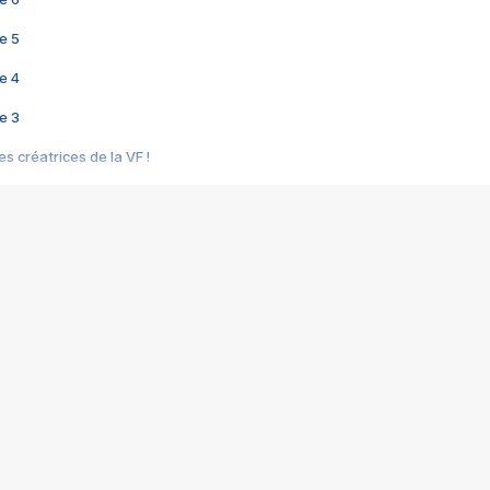
e 5
e 4
e 3
s créatrices de la VF !
e 2
e 1
e Mektoub My Love arrive enfin ! Rencontre avec Shaïn Boumedine et Sal
i : après Toni en famille
elle réalise le bouleversant Dites lui que je l'aime
ais ! Rencontre autour de Vie privée de Rebecca Zlotowski
 de Marguerite, Grave... Rencontre avec Ella Rumpf
 Les Rêveurs, un film intime sur la santé mentale