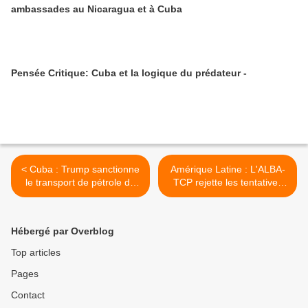
ambassades au Nicaragua et à Cuba
Pensée Critique: Cuba et la logique du prédateur -
< Cuba : Trump sanctionne
Amérique Latine : L'ALBA-
le transport de pétrole du
TCP rejette les tentatives
Venezuela à Cuba
de déstabilisation du
Suriname >
Hébergé par Overblog
Top articles
Pages
Contact