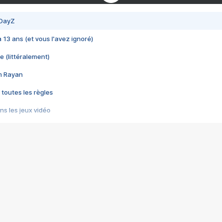
 DayZ
 a 13 ans (et vous l'avez ignoré)
e (littéralement)
im Rayan
 toutes les règles
s les jeux vidéo
us choquant de Rockstar ? - Le scandale BULLY
e plus moche de Steam
du RÊVE tourne au CAUCHEMAR
pendant 8 heures
it… à tort
umiliés par un jeu vidéo