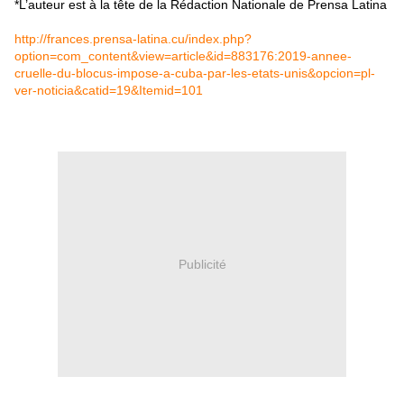
*L’auteur est à la tête de la Rédaction Nationale de Prensa Latina
http://frances.prensa-latina.cu/index.php?
option=com_content&view=article&id=883176:2019-annee-
cruelle-du-blocus-impose-a-cuba-par-les-etats-unis&opcion=pl-
ver-noticia&catid=19&Itemid=101
Publicité