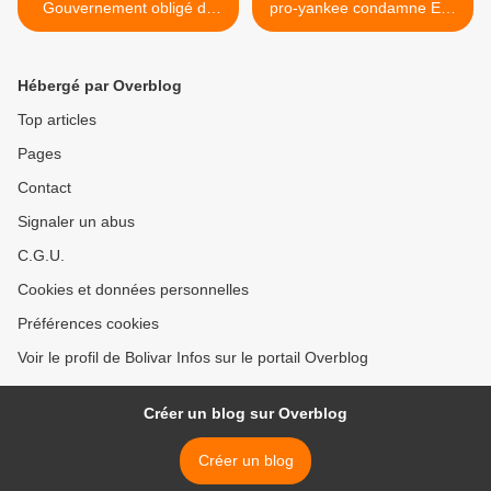
Gouvernement obligé de
pro-yankee condamne Evo
laisser de côté son hostilité
et défend le coup d'Etat à
envers le Venezuela
l'OEA >
Hébergé par Overblog
Top articles
Pages
Contact
Signaler un abus
C.G.U.
Cookies et données personnelles
Préférences cookies
Voir le profil de Bolivar Infos sur le portail Overblog
Créer un blog sur Overblog
Créer un blog