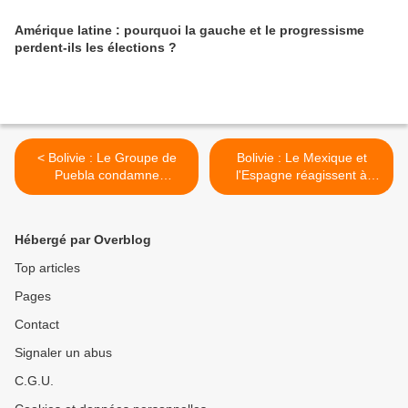
Amérique latine : pourquoi la gauche et le progressisme
perdent-ils les élections ?
< Bolivie : Le Groupe de
Bolivie : Le Mexique et
Puebla condamne
l'Espagne réagissent à
l'interdiction du sigle du
l'expulsion de leurs
MAS
diplomates >
Hébergé par Overblog
Top articles
Pages
Contact
Signaler un abus
C.G.U.