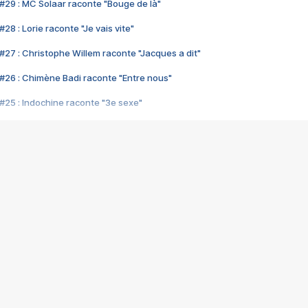
#29 : MC Solaar raconte "Bouge de là"
28 : Lorie raconte "Je vais vite"
#27 : Christophe Willem raconte "Jacques a dit"
#26 : Chimène Badi raconte "Entre nous"
#25 : Indochine raconte "3e sexe"
#24 : Zaho raconte "C'est chelou"
#23 : Patrick Bruel raconte "Au café des délices"
#22 : Kyo raconte "Le chemin"
#21 : Nolwenn Leroy raconte "Cassé"
#20 : Patrick Hernandez raconte "Born to be alive"
#19 : Lorie raconte "Près de moi"
#18 : Michael Jones raconte "A nos actes manqués" (avec Jean-Jacque
#17 : Khaled raconte "Aïcha"