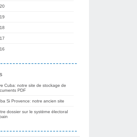
20
19
18
17
16
s
ve Cuba: notre site de stockage de
cuments PDF
ba Si Provence: notre ancien site
tre dossier sur le système électoral
bain