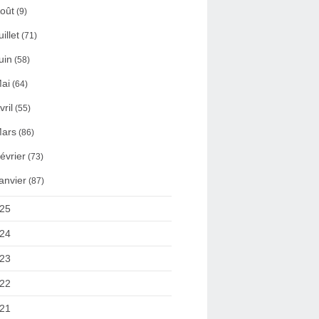
oût
(9)
uillet
(71)
uin
(58)
ai
(64)
vril
(55)
ars
(86)
évrier
(73)
anvier
(87)
25
24
23
22
21