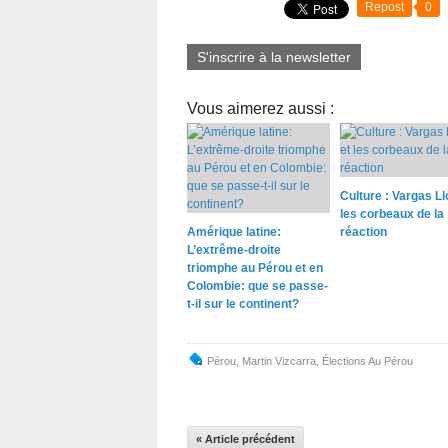
Repost
0
S'inscrire à la newsletter
Vous aimerez aussi :
Culture : Vargas Ll
les corbeaux de la
Amérique latine:
réaction
L’extrême-droite
triomphe au Pérou et en
Colombie: que se passe-
t-il sur le continent?
Pérou
,
Martin Vizcarra
,
Élections Au Pérou
« Article précédent