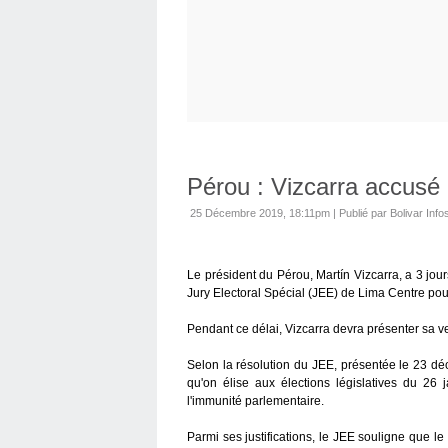
Pérou : Vizcarra accusé 
25 Décembre 2019, 18:11pm
|
Publié par Bolivar Info
Le président du Pérou, Martín Vizcarra, a 3 jou
Jury Electoral Spécial (JEE) de Lima Centre pour
Pendant ce délai, Vizcarra devra présenter sa v
Selon la résolution du JEE, présentée le 23 dé
qu'on élise aux élections législatives du 26
l'immunité parlementaire.
Parmi ses justifications, le JEE souligne que le