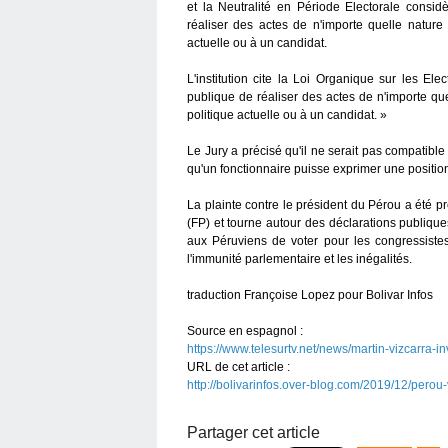
et la Neutralité en Période Electorale consid
réaliser des actes de n'importe quelle nature 
actuelle ou à un candidat.
L'institution cite la Loi Organique sur les Elec
publique de réaliser des actes de n'importe que
politique actuelle ou à un candidat. »
Le Jury a précisé qu'il ne serait pas compatible
qu'un fonctionnaire puisse exprimer une position
La plainte contre le président du Pérou a été p
(FP) et tourne autour des déclarations publiqu
aux Péruviens de voter pour les congressistes 
l'immunité parlementaire et les inégalités.
traduction Françoise Lopez pour Bolivar Infos
Source en espagnol :
https://www.telesurtv.net/news/martin-vizcarra
URL de cet article :
http://bolivarinfos.over-blog.com/2019/12/perou
Partager cet article