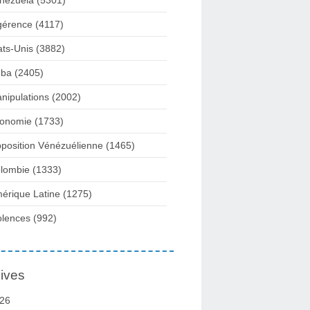
nezuela
(5301)
gérence
(4117)
ats-Unis
(3882)
ba
(2405)
nipulations
(2002)
onomie
(1733)
position Vénézuélienne
(1465)
lombie
(1333)
érique Latine
(1275)
olences
(992)
ives
26