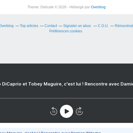
Theme: Delicate © 2026 - Hébergé par
Overblog
 Overblog
Top articles
Contact
Signaler un abus
C.G.U.
Rémunérati
Préférences cookies
 DiCaprio et Tobey Maguire, c'est lui ! Rencontre avec Dam