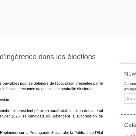
d'ingérence dans les élections
s
News
rs ouvrables pour se défendre de l'accusation présentée par le
Abonne
 infraction présumée au principe de neutralité électorale.
article
Email
ersion.
cembre, le président péruvien aurait violé la loi en demandant
 janvier 2020 les candidats qui défendent la suppression de
Caté
 Règlement sur la Propagande Electorale, la Publicité de l'Etat