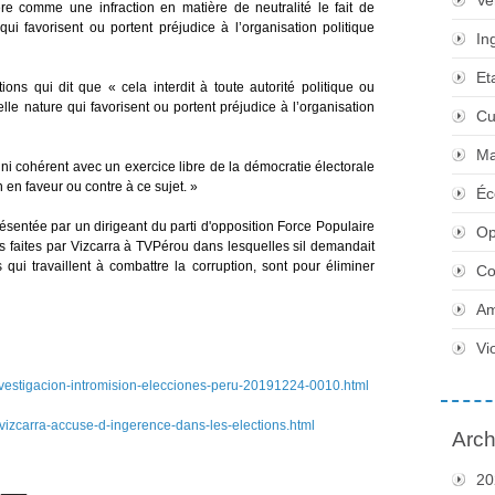
Ve
ère comme une infraction en matière de neutralité le fait de
qui favorisent ou portent préjudice à l’organisation politique
In
Et
tions qui dit que « cela interdit à toute autorité politique ou
lle nature qui favorisent ou portent préjudice à l’organisation
Cu
Ma
 ni cohérent avec un exercice libre de la démocratie électorale
 en faveur ou contre à ce sujet. »
Éc
résentée par un dirigeant du parti d'opposition Force Populaire
Op
es faites par Vizcarra à TVPérou dans lesquelles sil demandait
qui travaillent à combattre la corruption, sont pour éliminer
Co
Am
Vi
-investigacion-intromision-elecciones-peru-20191224-0010.html
-vizcarra-accuse-d-ingerence-dans-les-elections.html
Arch
20