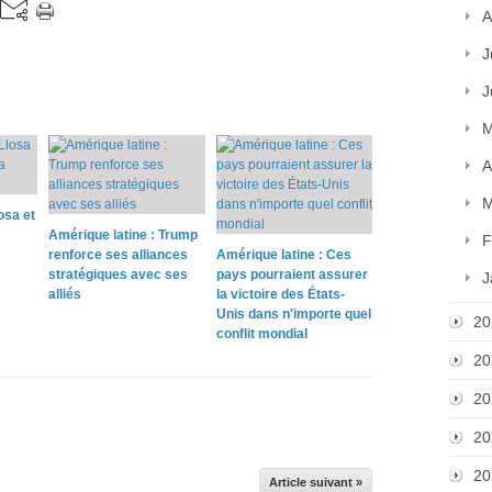
A
J
J
M
A
M
osa et
Amérique latine : Trump
F
renforce ses alliances
Amérique latine : Ces
stratégiques avec ses
pays pourraient assurer
J
alliés
la victoire des États-
Unis dans n'importe quel
20
conflit mondial
20
20
20
20
Article suivant »