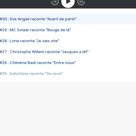
#30 : Eve Angeli raconte "Avant de partir"
#29 : MC Solaar raconte "Bouge de là"
28 : Lorie raconte "Je vais vite"
#27 : Christophe Willem raconte "Jacques a dit"
#26 : Chimène Badi raconte "Entre nous"
#25 : Indochine raconte "3e sexe"
#24 : Zaho raconte "C'est chelou"
#23 : Patrick Bruel raconte "Au café des délices"
#22 : Kyo raconte "Le chemin"
#21 : Nolwenn Leroy raconte "Cassé"
#20 : Patrick Hernandez raconte "Born to be alive"