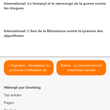
International: Le fentanyl et le mensonge de la guerre contre
les drogues
International: L’Axe de la Résistance contre la tyrannie des
algorithmes
< Argentine : Abrogation du
Bolivie : Le Gouvernement
protocole d'utilisation des
putschiste harcèle
armes à feu, des pistolets
l'ambassade du Mexique en
Taser et du Service Civique
Bolivie >
Volontaire
Hébergé par Overblog
Top articles
Pages