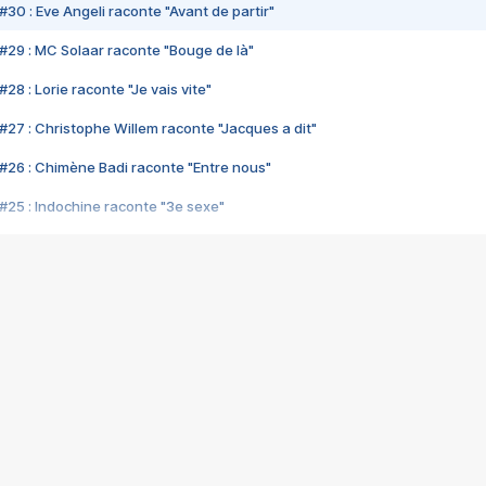
#30 : Eve Angeli raconte "Avant de partir"
#29 : MC Solaar raconte "Bouge de là"
28 : Lorie raconte "Je vais vite"
#27 : Christophe Willem raconte "Jacques a dit"
#26 : Chimène Badi raconte "Entre nous"
#25 : Indochine raconte "3e sexe"
#24 : Zaho raconte "C'est chelou"
#23 : Patrick Bruel raconte "Au café des délices"
#22 : Kyo raconte "Le chemin"
#21 : Nolwenn Leroy raconte "Cassé"
#20 : Patrick Hernandez raconte "Born to be alive"
#19 : Lorie raconte "Près de moi"
#18 : Michael Jones raconte "A nos actes manqués" (avec Jean-Jacque